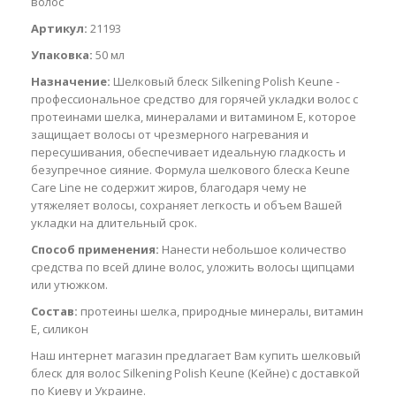
волос
Артикул:
21193
Упаковка:
50 мл
Назначение:
Шелковый блеск Silkening Polish Keune -
профессиональное средство для горячей укладки волос с
протеинами шелка, минералами и витамином Е, которое
защищает волосы от чрезмерного нагревания и
пересушивания, обеспечивает идеальную гладкость и
безупречное сияние. Формула шелкового блеска Keune
Care Line не содержит жиров, благодаря чему не
утяжеляет волосы, сохраняет легкость и объем Вашей
укладки на длительный срок.
Способ применения:
Нанести небольшое количество
средства по всей длине волос, уложить волосы щипцами
или утюжком.
Состав:
протеины шелка, природные минералы, витамин
Е, силикон
Наш интернет магазин предлагает Вам купить шелковый
блеск для волос Silkening Polish Keune (Кейне) с доставкой
по Киеву и Украине.