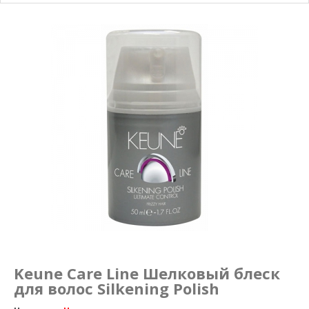
Маникюр и педикюр
Похудение
Keune Care Line Шелковый блеск
для волос Silkening Polish