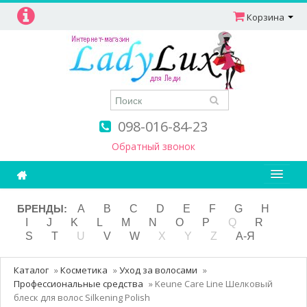
Корзина
098-016-84-23
Обратный звонок
Ароматерапия
БРЕНДЫ:
A
B
C
D
E
F
G
H
I
J
K
L
M
N
O
P
Q
R
Витамины
S
T
U
V
W
X
Y
Z
А-Я
Детям и мамам
Каталог
»
Косметика
»
Уход за волосами
»
Косметика
Профессиональные средства
»
Keune Care Line Шелковый
блеск для волос Silkening Polish