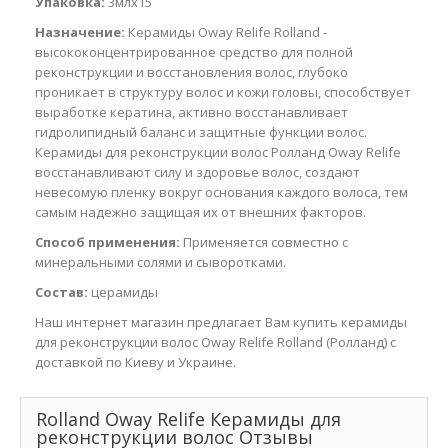
Упаковка:
3млх15
Назначение:
Керамиды Oway Relife Rolland -
высококонцентрированное средство для полной
реконструкции и восстановления волос, глубоко
проникает в структуру волос и кожи головы, способствует
выработке кератина, активно восстанавливает
гидролипидный баланс и защитные функции волос.
Керамиды для реконструкции волос Ролланд Oway Relife
восстанавливают силу и здоровье волос, создают
невесомую пленку вокруг основания каждого волоса, тем
самым надежно защищая их от внешних факторов.
Способ применения:
Применяется совместно с
минеральными солями и сыворотками.
Состав:
церамиды
Наш интернет магазин предлагает Вам купить керамиды
для реконструкции волос Oway Relife Rolland (Ролланд) с
доставкой по Киеву и Украине.
Rolland Oway Relife Керамиды для
реконструкции волос Отзывы