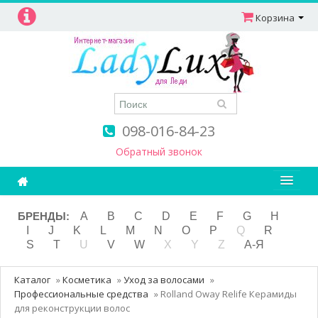
Корзина
098-016-84-23
Обратный звонок
Ароматерапия
БРЕНДЫ:
A
B
C
D
E
F
G
H
I
J
K
L
M
N
O
P
Q
R
Витамины
S
T
U
V
W
X
Y
Z
А-Я
Детям и мамам
Каталог
»
Косметика
»
Уход за волосами
»
Косметика
Профессиональные средства
»
Rolland Oway Relife Керамиды
для реконструкции волос