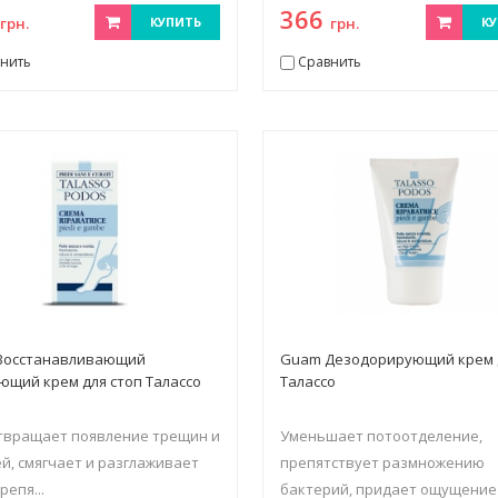
1
366
грн.
КУПИТЬ
грн.
КУ
нить
Сравнить
Восстанавливающий
Guam Дезодорирующий крем 
ющий крем для стоп Талассо
Талассо
твращает появление трещин и
Уменьшает потоотделение,
й, смягчает и разглаживает
препятствует размножению
репя...
бактерий, придает ощущение .