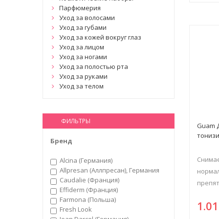
Парфюмерия
Уход за волосами
Уход за губами
Уход за кожей вокруг глаз
Уход за лицом
Уход за ногами
Уход за полостью рта
Уход за руками
Уход за телом
ФИЛЬТРЫ
Guam Д
тонизи
Бренд
Снимае
Alcina (Германия)
Allpresan (Аллпресан), Германия
норма
Caudalie (Франция)
препят
Effiderm (Франция)
Farmona (Польша)
1.0
Fresh Look
Jean Darcel (Германия)