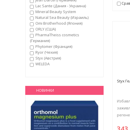
Срав
Lac Sante (Дания - Украина)
Mineral Beauty System
Natural Sea Beauty (Израиль)
Omi Brotherhood (Япония)
ORLY (США)
PharmaTheiss cosmetics
(Германия)
Phytomer (Франция)
Ryor (Чехия)
Styx (Австрия)
WELEDA
Styx Г
НОВИНКИ
Избавл
заживл
регенер
34