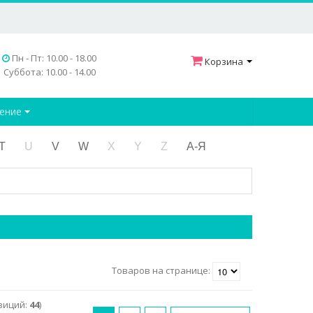
Пн - Пт: 10.00 - 18.00
Корзина
Суббота: 10.00 - 14.00
дение
T
U
V
W
X
Y
Z
А-Я
Товаров на странице:
зиций:
44
)