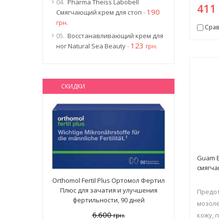
04.
Pharma Theiss Labobell
41
190
Смягчающий крем для стоп
-
грн.
Срав
05.
Восстанавливающий крем для
123
ног Natural Sea Beauty
-
грн.
СКИДКИ
Guam 
смягча
Orthomol Fertil Plus Ортомол Фертил
Плюс для зачатия и улучшения
Предо
фертильности, 90 дней
мозоле
6.600
кожу, п
грн.