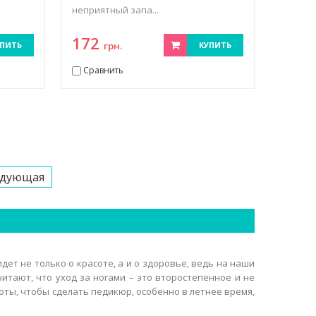
неприятный запа...
172
ПИТЬ
грн.
КУПИТЬ
Сравнить
едующая
дет не только о красоте, а и о здоровье, ведь на наши
итают, что уход за ногами – это второстепенное и не
оты, чтобы сделать педикюр, особенно в летнее время,