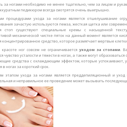
ь за ногами необходимо не менее тщательно, чем за лицом и рукам
аккуратным педикюром всегда смотрятся очень выигрышно.
ми процедурами ухода за ногами является отшелушивание огр
вания зачастую используются пемза, жесткая щетка или совреме
ия стоп существуют специальные кремы с насыщенной текст
тивой механической чистке пяток на данный момент является кисл
я концентрированное средство, которое размягчает мертвые клетки
 красоте ног совсем не ограничивается
уходом за стопами
. В
ся чувство усталости и тяжести в ногах, а также могут образоватьс
ующие средства с охлаждающим эффектом, которые успокаивают,
 в ногах за короткий срок.
м этапом ухода за ногами является преддепиляционный и уход 
ельная и неправильное ее проведение может вызывать последующ