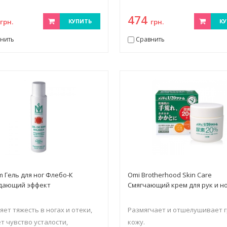
8
474
грн.
КУПИТЬ
грн.
КУ
нить
Сравнить
rm Гель для ног Флебо-К
Оmi Brоtherhооd Skin Care
дающий эффект
Смягчающий крем для рук и н
яет тяжесть в ногах и отеки,
Размягчает и отшелушивает 
т чувство усталости,
кожу.