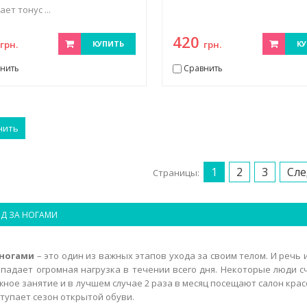
ет тонус ...
2
420
грн.
КУПИТЬ
грн.
КУ
нить
Сравнить
нить
1
2
3
Сл
Страницы:
Д ЗА НОГАМИ
 ногами
– это один из важных этапов ухода за своим телом. И речь и
падает огромная нагрузка в течении всего дня. Некоторые люди сч
жное занятие и в лучшем случае 2 раза в месяц посещают салон крас
ступает сезон открытой обуви.