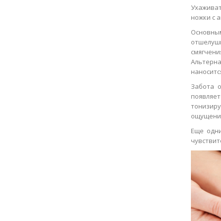
Ухаживат
ножки с 
Основны
отшелуши
смягчен
Альтерна
наноситс
Забота о
появляет
тонизир
ощущения
Еще одни
чувствит