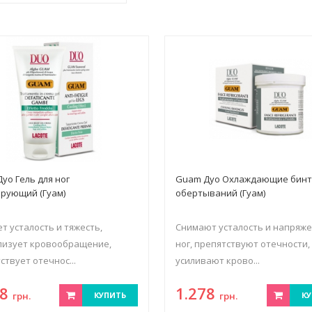
уо Гель для ног
Guam Дуо Охлаждающие бинт
рующий (Гуам)
обертываний (Гуам)
т усталость и тяжесть,
Снимают усталость и напряже
лизует кровообращение,
ног, препятствуют отечности,
ствует отечнос...
усиливают крово...
18
1.278
грн.
КУПИТЬ
грн.
КУ