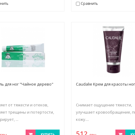
нить
Сравнить
ель для ног "Чайное дерево"
Caudalie Крем для красоты но
яет от тяжести и отеков,
Снимает ощущение тяжести,
яет трещины и потертости,
улучшает кровообращение, п
ирует, ...
кожу....
3
512
грн.
КУПИТЬ
грн.
КУ