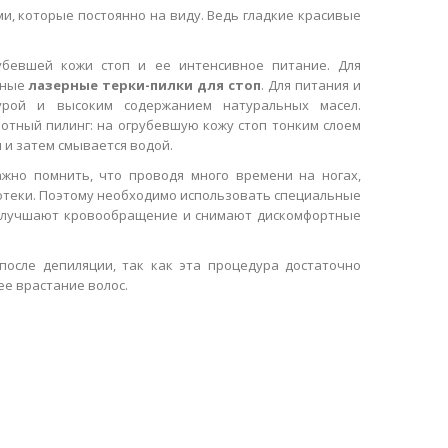
и, которые постоянно на виду. Ведь гладкие красивые
убевшей кожи стоп и ее интенсивное питание. Для
нные
лазерные терки-пилки для стоп
. Для питания и
урой и высоким содержанием натуральных масел.
отный пилинг: на огрубевшую кожу стоп тонким слоем
 и затем смывается водой.
ажно помнить, что проводя много времени на ногах,
я отеки. Поэтому необходимо использовать специальные
 улучшают кровообращение и снимают дискомфортные
после депиляции, так как эта процедура достаточно
ее врастание волос.