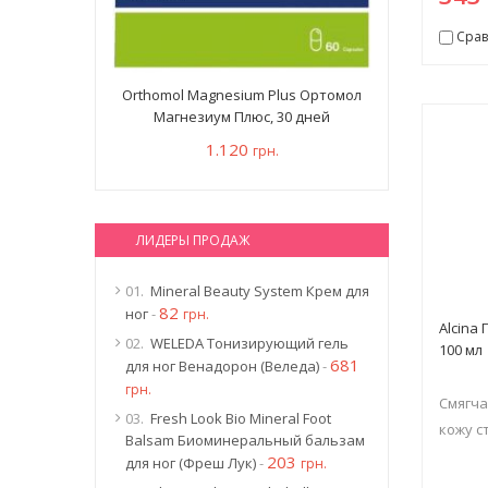
Срав
Orthomol Magnesium Plus Ортомол
Магнезиум Плюс, 30 дней
1.120
грн.
ЛИДЕРЫ ПРОДАЖ
01.
Mineral Beauty System Крем для
82
ног
-
грн.
Alcina
02.
WELEDA Тонизирующий гель
100 мл
681
для ног Венадорон (Веледа)
-
грн.
Смягча
03.
Fresh Look Bio Mineral Foot
кожу с
Balsam Биоминеральный бальзам
203
для ног (Фреш Лук)
-
грн.