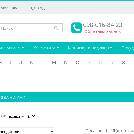
Мои заказы
Вход
098-016-84-23
Обратный звонок
м и мамам
Косметика
Маникюр и педикюр
Поху
H
I
J
K
L
M
N
O
P
Q
R
S
Д ЗА НОГАМИ
вка:
Показано
1
-
15
(всего по