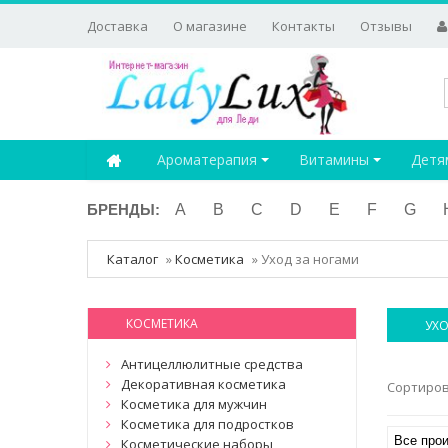
Доставка
О магазине
Контакты
Отзывы
Ароматерапия
Витамины
Детя
БРЕНДЫ:
A
B
C
D
E
F
G
Каталог
»
Косметика
»
Уход за ногами
КОСМЕТИКА
УХО
Антицеллюлитные средства
Декоративная косметика
Сортиро
Косметика для мужчин
Косметика для подростков
Косметические наборы