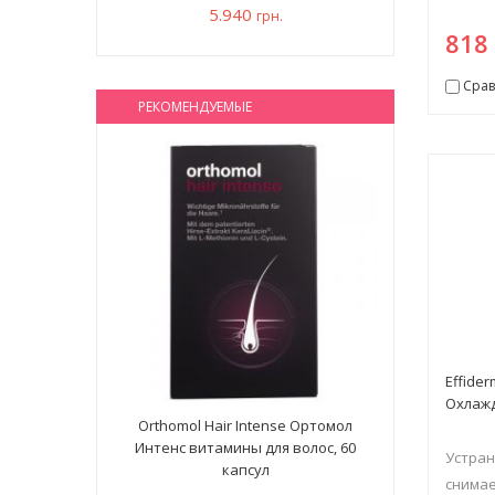
5.940
грн.
81
Срав
РЕКОМЕНДУЕМЫЕ
Effide
Охлаж
Orthomol Hair Intense Ортомол
Интенс витамины для волос, 60
Устран
капсул
снимае