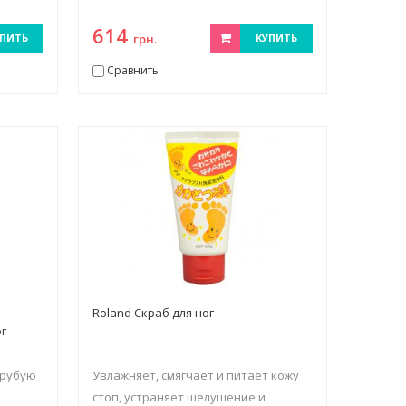
614
ПИТЬ
грн.
КУПИТЬ
Сравнить
Roland Скраб для ног
ог
грубую
Увлажняет, смягчает и питает кожу
стоп, устраняет шелушение и