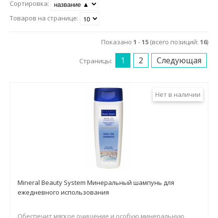
Маникюр и педикюр
Сортировка:
Товаров на странице:
Похудение
Показано
1
-
15
(всего позиций:
16
)
1
2
Следующая
Страницы:
Нет в наличии
Mineral Beauty System Минеральный шампунь для
ежедневного использования
Обеспечит мягкое очищение и особую минеральную