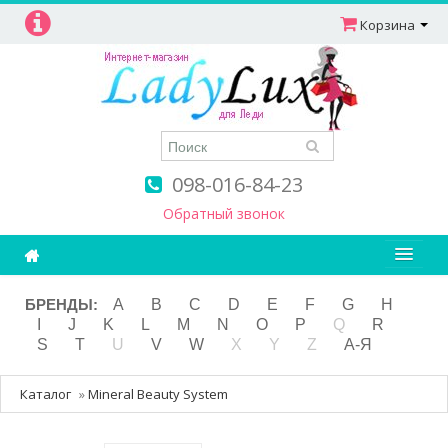
Корзина
098-016-84-23
Обратный звонок
Ароматерапия
БРЕНДЫ:
A
B
C
D
E
F
G
H
I
J
K
L
M
N
O
P
Q
R
Витамины
S
T
U
V
W
X
Y
Z
А-Я
Детям и мамам
Каталог
»
Mineral Beauty System
Косметика