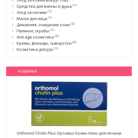
Уход за кожей вокруг глаз
(1)
Средства для ванны и душа
(1)
Уход за ногами
(1)
Маски для лица
(2)
Демакияж, очищение кожи
(1)
Пилинги, скрабы
(3)
Anti-age косметика
(2)
Кремы, флюиды, сыворотки
(1)
Косметика для рук
НОВИНКИ
Orthomol Cholin Plus Ортомол Холин плюс для печени