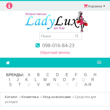
Корзина
098-016-84-23
Обратный звонок
Ароматерапия
БРЕНДЫ:
A
B
C
D
E
F
G
H
I
J
K
L
M
N
O
P
Q
R
Витамины
S
T
U
V
W
X
Y
Z
А-Я
Детям и мамам
Каталог
»
Косметика
»
Уход за волосами
»
Средства для
Косметика
укладки