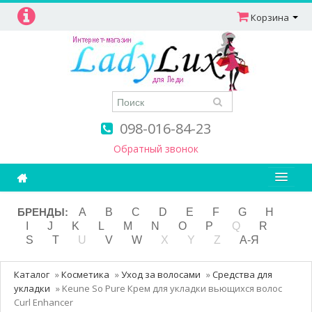
Корзина
098-016-84-23
Обратный звонок
Ароматерапия
БРЕНДЫ:
A
B
C
D
E
F
G
H
I
J
K
L
M
N
O
P
Q
R
Витамины
S
T
U
V
W
X
Y
Z
А-Я
Детям и мамам
Каталог
»
Косметика
»
Уход за волосами
»
Средства для
Косметика
укладки
»
Keune So Pure Крем для укладки вьющихся волос
Curl Enhancer