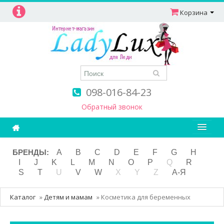
Корзина
098-016-84-23
Обратный звонок
Ароматерапия
БРЕНДЫ:
A
B
C
D
E
F
G
H
I
J
K
L
M
N
O
P
Q
R
Витамины
S
T
U
V
W
X
Y
Z
А-Я
Детям и мамам
Каталог
»
Детям и мамам
»
Косметика для беременных
Косметика