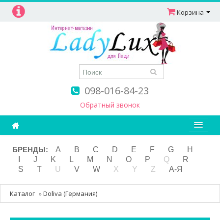
Корзина
098-016-84-23
Обратный звонок
Ароматерапия
БРЕНДЫ:
A
B
C
D
E
F
G
H
I
J
K
L
M
N
O
P
Q
R
Витамины
S
T
U
V
W
X
Y
Z
А-Я
Детям и мамам
Каталог
»
Doliva (Германия)
Косметика