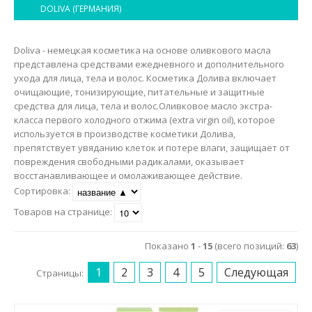
Маникюр и педикюр
DOLIVA (ГЕРМАНИЯ)
Похудение
Doliva - немецкая косметика на основе оливкового масла
представлена средствами ежедневного и дополнительного
ухода для лица, тела и волос. Косметика Долива включает
очищающие, тонизирующие, питательные и защитные
средства для лица, тела и волос.Оливковое масло экстра-
класса первого холодного отжима (extra virgin oil), которое
используется в производстве косметики Долива,
препятствует увяданию клеток и потере влаги, защищает от
повреждения свободными радикалами, оказывает
восстанавливающее и омолаживающее действие.
Сортировка:
Товаров на странице:
Показано
1
-
15
(всего позиций:
63
)
1
2
3
4
5
Следующая
Страницы: