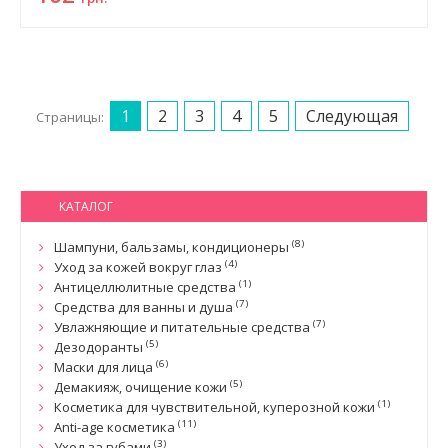
1
2
3
4
5
Следующая
Страницы:
КАТАЛОГ
(8)
Шампуни, бальзамы, кондиционеры
(4)
Уход за кожей вокруг глаз
(1)
Антицеллюлитные средства
(7)
Средства для ванны и душа
(7)
Увлажняющие и питательные средства
(5)
Дезодоранты
(6)
Маски для лица
(5)
Демакияж, очищение кожи
(1)
Косметика для чувствительной, куперозной кожи
(11)
Anti-age косметика
(3)
Уход за губами