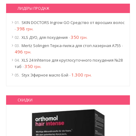
ЛИДЕРЫ ПРОДАЖ
01.
SKIN DOCTORS Ingrow GO Средство от вросших волос
398
-
грн.
350
02.
XLS ДУО, для похудения
-
грн.
03.
Mertz Solingen Терка-пилка для стоп лазерная A755
-
496
грн.
04.
XLS 24 Inhtense для круглосуточного похудения №28
350
таб
-
грн.
1.300
05.
Styx Эфирное масло Бэй
-
грн.
СКИДКИ