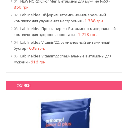
01.
NEW NORDIC For Men Витамины для мужчин №60
-
850
грн.
02.
Lab.Ineldea Эйфорил Витаминно-минеральный
1.338
комплекс для улучшения настроения
-
грн.
03.
Lab.Ineldea Проставирекс Витаминно-минеральный
1.218
комплекс для здоровья простаты
-
грн.
04.
Lab.Ineldea Vitamin’22, семидневный витаминный
638
бустер
-
грн.
05.
Lab.Ineldea Vitamin’22 специальные витамины для
616
мужчин
-
грн.
СКИДКИ