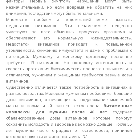
факторы. Первые симптомы нарушений могут быть
незначительными, но если вовремя не обратить на них
внимания, последствия могут быть печальными.
Множество проблем и недомоганий может вызвать
недостаток витаминов. Эти незаменимые вещества
участвуют во всех обменных процессах организма и
обеспечивают его нормальную жизнедеятельность.
Недостаток витаминов приводит к повышенной
утомляемости, снижению иммунитета и даже к проблемам с
потенцией. Мужскому и женскому организму постоянно
требуется 13 витаминов. Но поскольку интенсивность и
скорость протекания биохимических процессов значительно
отличается, мужчинам и женщинам требуются разные дозы
витаминов.
Существенно отличается также потребность в витаминах в
разных возрастах. Молодым мужчинам необходимы большие
дозы витаминов, отвечающих за поддержание мышечной
массы и нормальный синтез тестостерона.
Витаминные
комплексы для мужчин после 40 лет
содержат
сбалансированные дозы витаминов, которые помогут
сохранить молодость и здоровье как можно дольше. После 55
лет мужчины часто страдают от остеопороза, причиной
которого является дефицит витамина D/