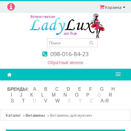
Корзина
098-016-84-23
Обратный звонок
Ароматерапия
БРЕНДЫ:
A
B
C
D
E
F
G
H
I
J
K
L
M
N
O
P
Q
R
Витамины
S
T
U
V
W
X
Y
Z
А-Я
Детям и мамам
Каталог
»
Витамины
»
Витамины для мужчин
Косметика