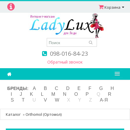
Корзина
098-016-84-23
Обратный звонок
Ароматерапия
БРЕНДЫ:
A
B
C
D
E
F
G
H
I
J
K
L
M
N
O
P
Q
R
Витамины
S
T
U
V
W
X
Y
Z
А-Я
Детям и мамам
Каталог
»
Orthomol (Ортомол)
Косметика