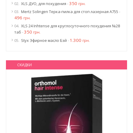
350
02.
XLS ДУО, для похудения
-
грн.
03.
Mertz Solingen Терка-пилка для стоп лазерная A755
-
496
грн.
04.
XLS 24 Inhtense для круглосуточного похудения №28
350
таб
-
грн.
1.300
05.
Styx Эфирное масло Бэй
-
грн.
СКИДКИ