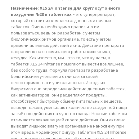
Назначение:
XLS 24 Inhtense для круглосуточного
похудения №28 в таблетках –
это суперпрепарат,
который состоит из комплекса: дневных и ночных
таблеток. Очень необходимо правильно им
пользоваться, ведь он разработан с учётом
биологических ритмов организма, то есть учётом
времени активных действий и сна. Действие препарата
направлено на оптимизацию работы кишечника,
желудка. Как известно, мы – это то, что кушаем, а
таблетки XLS 24 Inhtense помогают вывести всё лишнее,
без особого труда. Формула препарата разработана
бельгийскими учёными и отличается своей
неповторимостью и уникальностью. Исходя из
биоритмов они определили действие дневных таблеток,
как активизаторов: они расщепляют продукты,
способствуют быстрому обмену питательных веществ,
выводят шлаки, уменьшают количество съеденной пищи
за счёт воздействия на чувство голода. Ночные таблетки
отличаются локализацией своего действия. Они активно
выводят лишнюю влагу из организма не нанося ему при
этом вреда, моделируют фигуру. Таблетки XLS 24 Inhtense
имеют исключительно полезный состав: экстракты