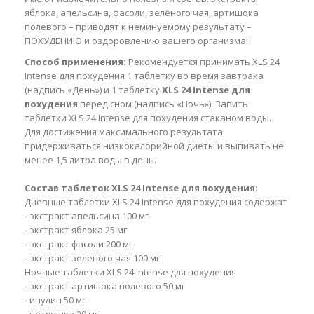
яблока, апельсина, фасоли, зелёного чая, артишока
полевого – приводят к неминуемому результату –
ПОХУДЕНИЮ и оздоровлению вашего организма!
Способ применения:
Рекомендуется принимать XLS 24
Intense для похудения 1 таблетку во время завтрака
(надпись «День») и 1 таблетку
XLS 24 Intense для
похудения
перед сном (надпись «Ночь»). Запить
таблетки XLS 24 Intense для похудения стаканом воды.
Для достижения максимального результата
придерживаться низкокалорийной диеты и выпивать не
менее 1,5 литра воды в день.
Состав таблеток XLS 24 Intense для похудения
:
Дневные таблетки XLS 24 Intense для похудения содержат
- экстракт апельсина 100 мг
- экстракт яблока 25 мг
- экстракт фасоли 200 мг
- экстракт зеленого чая 100 мг
Ночные таблетки XLS 24 Intense для похудения
- экстракт артишока полевого 50 мг
- инулин 50 мг
- петрушка 20 мг