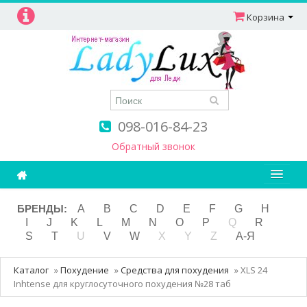
Корзина
098-016-84-23
Обратный звонок
Ароматерапия
БРЕНДЫ:
A
B
C
D
E
F
G
H
I
J
K
L
M
N
O
P
Q
R
Витамины
S
T
U
V
W
X
Y
Z
А-Я
Детям и мамам
Каталог
»
Похудение
»
Средства для похудения
»
XLS 24
Косметика
Inhtense для круглосуточного похудения №28 таб