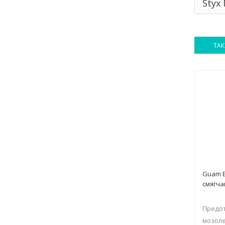
Styx
ТАК
Guam 
смягча
Предо
мозоле