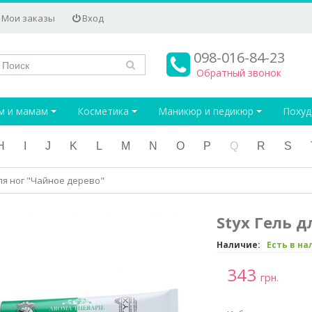
Мои заказы
Вход
098-016-84-23
Обратный звонок
м и мамам
Косметика
Маникюр и педикюр
Поху
H
I
J
K
L
M
N
O
P
Q
R
S
для ног "Чайное дерево"
Styx Гель д
Наличие:
Есть в н
343
грн.