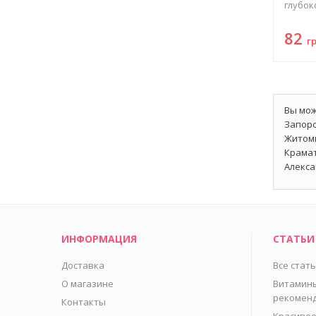
глубоко
82
г
Вы мож
Запоро
Житоми
Крамат
Алекса
ИНФОРМАЦИЯ
СТАТЬИ
Доставка
Все стат
О магазине
Витамины
рекомен
Контакты
Красивое