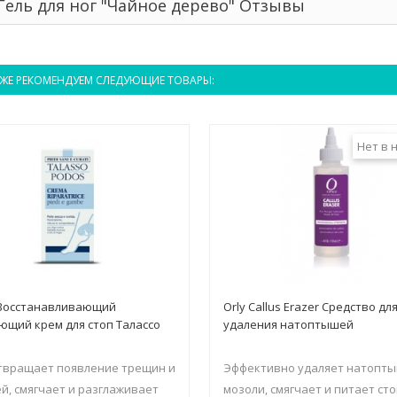
 Гель для ног "Чайное дерево" Отзывы
ЖЕ РЕКОМЕНДУЕМ СЛЕДУЮЩИЕ ТОВАРЫ:
Нет в 
Восстанавливающий
Orly Callus Erazer Средство дл
ющий крем для стоп Талассо
удаления натоптышей
твращает появление трещин и
Эффективно удаляет натопты
й, смягчает и разглаживает
мозоли, смягчает и питает стоп