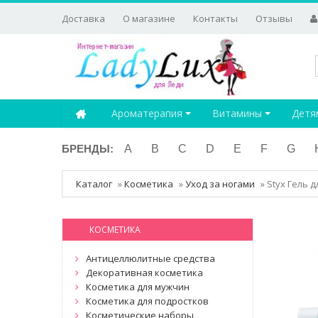
Доставка
О магазине
Контакты
Отзывы
Ароматерапия
Витамины
Детя
БРЕНДЫ:
A
B
C
D
E
F
G
Каталог
»
Косметика
»
Уход за ногами
»
Styx Гель 
КОСМЕТИКА
Антицеллюлитные средства
Декоративная косметика
Косметика для мужчин
Косметика для подростков
Косметические наборы