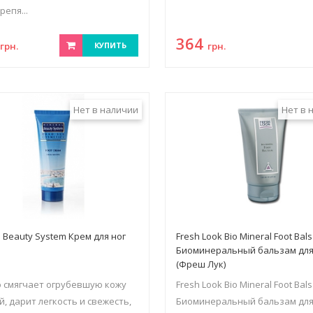
репя...
8
364
грн.
КУПИТЬ
грн.
Нет в наличии
Нет в 
l Beauty System Крем для ног
Fresh Look Bio Mineral Foot Bal
Биоминеральный бальзам для
(Фреш Лук)
 смягчает огрубевшую кожу
Fresh Look Bio Mineral Foot Bal
й, дарит легкость и свежесть,
Биоминеральный бальзам для