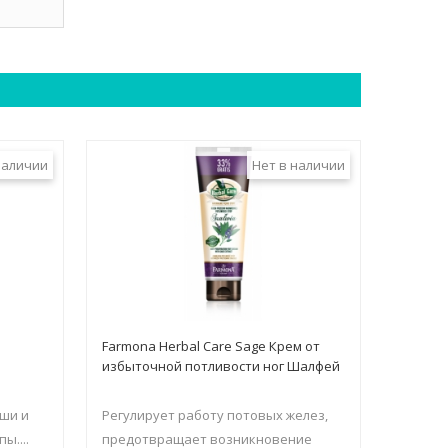
наличии
Нет в наличии
я
Farmona Herbal Care Sage Крем от
избыточной потливости ног Шалфей
ши и
Регулирует работу потовых желез,
ы....
предотвращает возникновение