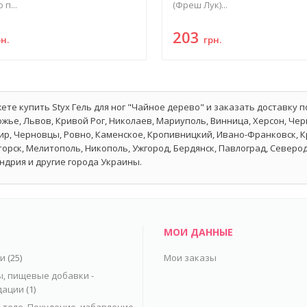
 п...
(Фреш Лук)...
203
рн.
грн.
ете купить Styx Гель для ног "Чайное дерево" и заказать доставку п
жье, Львов, Кривой Рог, Николаев, Мариуполь, Винница, Херсон, Чер
р, Черновцы, Ровно, Каменское, Кропивницкий, Ивано-Франковск, Кр
орск, Мелитополь, Никополь, Ужгород, Бердянск, Павлоград, Северо
ндрия и другие города Украины.
МОИ ДАННЫЕ
ьи
(25)
Мои заказы
, пищевые добавки -
дации
(1)
 тело. Похудение, избавление