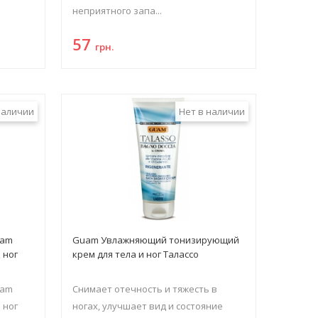
неприятного запа...
57
грн.
наличии
Нет в наличии
sam
Guam Увлажняющий тонизирующий
 ног
крем для тела и ног Талассо
sam
Снимает отечность и тяжесть в
 ног
ногах, улучшает вид и состояние