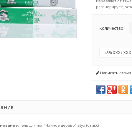
Избавляет от тяже
регенерирует, осв
Количество:
Написать отзыв
сание
нование:
Гель для ног "Чайное дерево" Styx (Стикс)