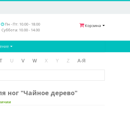
Пн - Пт: 10.00 - 18.00
Корзина
Суббота: 10.00 - 14.00
дение
T
U
V
W
X
Y
Z
А-Я
ля ног "Чайное дерево"
аличии