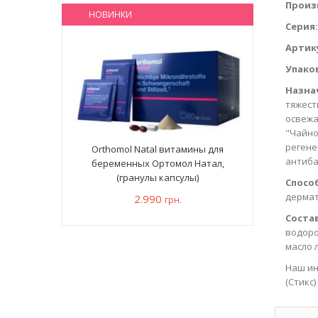
Произ
НОВИНКИ
Серия
Артик
Упако
Назна
тяжест
освежа
"Чайно
регене
Orthomol Natal витамины для
антиба
беременных Ортомол Натал,
(гранулы капсулы)
Спосо
дермат
2.990
грн.
Состав
водорос
масло 
Наш ин
(Стикс)