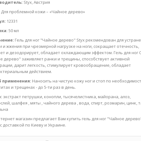
водитель:
Styx, Австрия
:
Для проблемной кожи – «Чайное дерево»
ул:
12331
вка:
50 мл
чение:
Гель для ног "Чайное дерево" Styx рекомендован для устран
и и жжения при чрезмерной нагрузке на ноги, сокращает отечность,
ет и дезодорирует, обладает охлаждающим эффектом. Гель для ног 
е дерево" заживляет ранки и трещины, способствует активной
рации, дарит легкость, стимулирует кровообращение, обладает
ктериальным действием.
б применения:
Наносить на чистую кожу ног и стоп по необходимост
итах и трещинах - до 5-ти раз в день.
:
экстракт петрушки, конопли, тысячелистника, майорана, алоэ,
лей, шалфея , мяты , чайного дерева , вода, спирт, розмарин, цинк, т
льна
тернет магазин предлагает Вам купить гель для ног "Чайное дерево"
 с доставкой по Киеву и Украине.