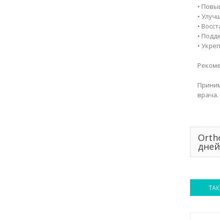
• Повы
• Улуч
• Восс
• Подд
• Укре
Рекоме
Приним
врача.
Orth
дне
ТАК