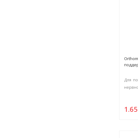
Orthom
поддер
Для п
нервно
1.6