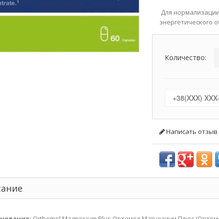
Для нормализации
энергетического 
Количество:
Написать отзыв
сание
нование:
Orthomol Magnesium Plus Ортомол Магнезиум Плюс (Ортом