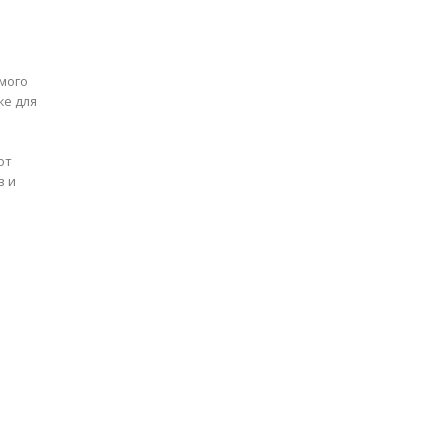
мого
же для
от
в и