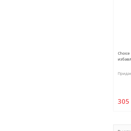
Choice
избавл
Придае
30