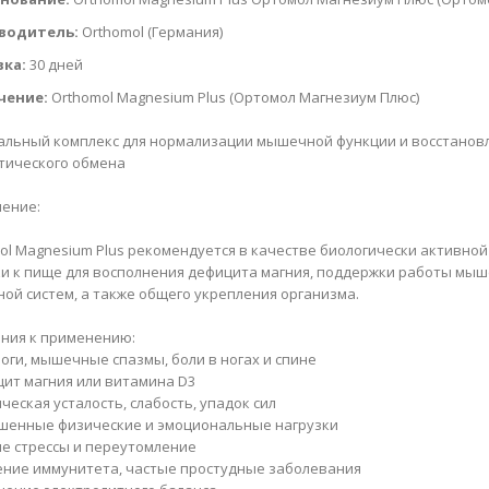
водитель:
Orthomol (Германия)
вка:
30 дней
чение:
Orthomol Magnesium Plus (Ортомол Магнезиум Плюс)
льный комплекс для нормализации мышечной функции и восстанов
тического обмена
ение:
ol Magnesium Plus рекомендуется в качестве биологически активной
и к пище для восполнения дефицита магния, поддержки работы мы
ной систем, а также общего укрепления организма.
ния к применению:
роги, мышечные спазмы, боли в ногах и спине
цит магния или витамина D3
ическая усталость, слабость, упадок сил
шенные физические и эмоциональные нагрузки
ые стрессы и переутомление
ение иммунитета, частые простудные заболевания