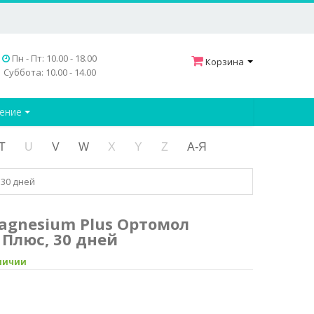
Пн - Пт: 10.00 - 18.00
Корзина
Суббота: 10.00 - 14.00
дение
T
U
V
W
X
Y
Z
А-Я
 30 дней
agnesium Plus Ортомол
Плюс, 30 дней
аличии