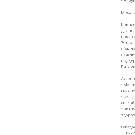
• Нару
Механи
Компле
для пе
произв
Экстра
облада
окисли
поддер
Витами
Активн
• Магн
снижае
• Экст
способ
• Вита
здоров
Ожидае
• Сниж