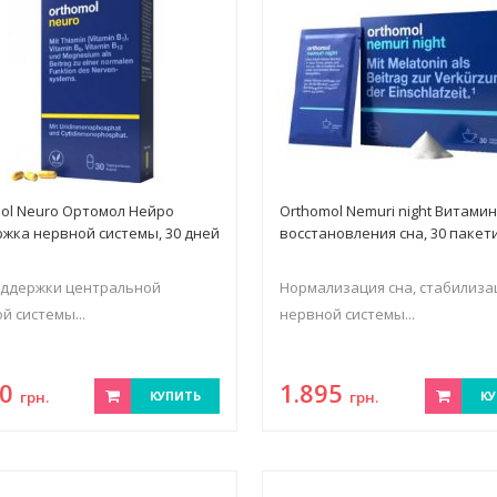
ol Neuro Ортомол Нейро
Orthomol Nemuri night Витами
жка нервной системы, 30 дней
восстановления сна, 30 пакет
оддержки центральной
Нормализация сна, стабилиза
й системы...
нервной системы...
50
1.895
грн.
КУПИТЬ
грн.
КУ