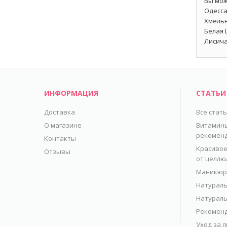
Вы мож
Одесса
Хмельн
Белая 
Лисича
ИНФОРМАЦИЯ
СТАТЬИ
Доставка
Все стат
О магазине
Витамины
рекомен
Контакты
Красивое
Отзывы
от целлю
Маникюр 
Натураль
Натураль
Рекоменд
Уход за 