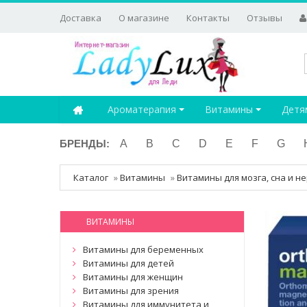
Доставка
О магазине
Контакты
Отзывы
Ароматерапия
Витамины
Детя
БРЕНДЫ:
A
B
C
D
E
F
G
Каталог
»
Витамины
»
Витамины для мозга, сна и н
ВИТАМИНЫ
Витамины для беременных
Витамины для детей
Витамины для женщин
Витамины для зрения
Витамины для иммунитета и