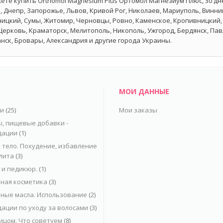
ете купить Orthomol Magnesium Plus Ортомол Магнезиум Плюс, 30 дне
, Днепр, Запорожье, Львов, Кривой Рог, Николаев, Мариуполь, Винниц
ицкий, Сумы, Житомир, Черновцы, Ровно, Каменское, Кропивницкий, 
Церковь, Краматорск, Мелитополь, Никополь, Ужгород, Бердянск, Па
нск, Бровары, Александрия и другие города Украины.
МОИ ДАННЫЕ
ьи
(25)
Мои заказы
, пищевые добавки -
дации
(1)
 тело. Похудение, избавление
лита
(3)
и педикюр.
(1)
ная косметика
(3)
ные масла. Использование
(2)
ации по уходу за волосами
(3)
лицом. Что советуем
(8)