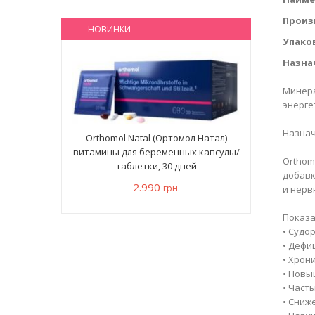
Произ
НОВИНКИ
Упако
Назна
Минера
энерге
Назнач
Orthomol Natal (Ортомол Натал)
витамины для беременных капсулы/
Orthom
таблетки, 30 дней
добавк
2.990
грн.
и нерв
Показа
• Судо
• Дефи
• Хрон
• Повы
• Част
• Сниж