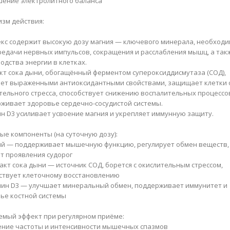
шение электролитного баланса
зм действия:
кс содержит высокую дозу магния — ключевого минерала, необходи
редачи нервных импульсов, сокращения и расслабления мышц, а так
одства энергии в клетках.
кт сока дыни, обогащённый ферментом супероксиддисмутаза (СОД),
ет выраженными антиоксидантными свойствами, защищает клетки 
тельного стресса, способствует снижению воспалительных процессо
живает здоровье сердечно-сосудистой системы.
н D3 усиливает усвоение магния и укрепляет иммунную защиту.
ые компоненты (на суточную дозу):
ий — поддерживает мышечную функцию, регулирует обмен веществ,
т проявления судорог
ракт сока дыни — источник СОД, борется с окислительным стрессом,
ствует клеточному восстановлению
мин D3 — улучшает минеральный обмен, поддерживает иммунитет и
ье костной системы
мый эффект при регулярном приёме:
ение частоты и интенсивности мышечных спазмов