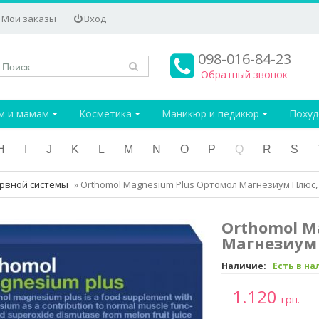
Мои заказы
Вход
098-016-84-23
Обратный звонок
м и мамам
Косметика
Маникюр и педикюр
Поху
H
I
J
K
L
M
N
O
P
Q
R
S
ервной системы
»
Orthomol Magnesium Plus Ортомол Магнезиум Плюс,
Orthomol M
Магнезиум 
Наличие:
Есть в н
1.120
грн.