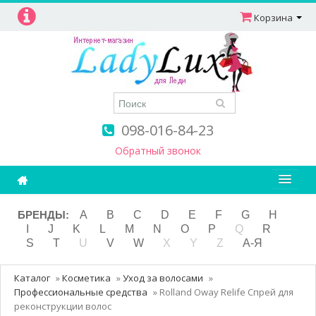
Корзина
098-016-84-23
Обратный звонок
Ароматерапия
БРЕНДЫ:
A
B
C
D
E
F
G
H
I
J
K
L
M
N
O
P
Q
R
Витамины
S
T
U
V
W
X
Y
Z
А-Я
Детям и мамам
Каталог
»
Косметика
»
Уход за волосами
»
Косметика
Профессиональные средства
»
Rolland Oway Relife Спрей для
реконструкции волос