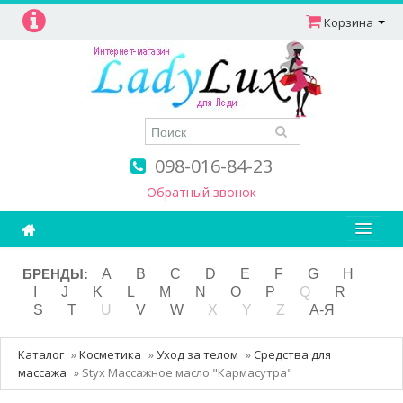
Корзина
098-016-84-23
Обратный звонок
Ароматерапия
БРЕНДЫ:
A
B
C
D
E
F
G
H
I
J
K
L
M
N
O
P
Q
R
Витамины
S
T
U
V
W
X
Y
Z
А-Я
Детям и мамам
Каталог
»
Косметика
»
Уход за телом
»
Средства для
Косметика
массажа
»
Styx Массажное масло "Кармасутра"