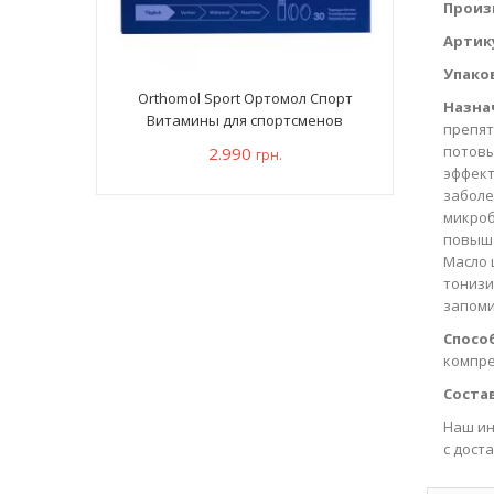
Произ
Артик
Упако
Orthomol Sport Ортомол Спорт
Назна
Витамины для спортсменов
препят
потовы
2.990
грн.
эффект
заболе
микроб
повыша
Масло 
тонизи
запоми
Спосо
компре
Состав
Наш ин
с дост