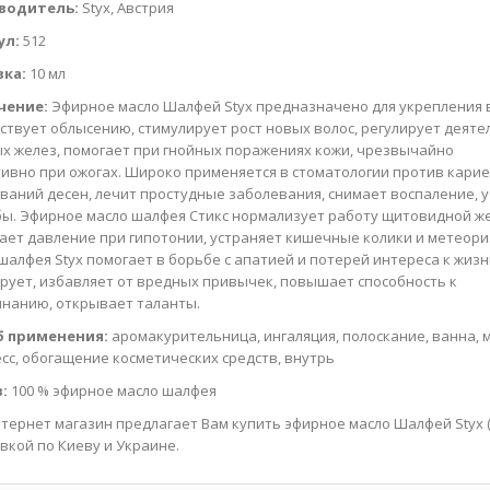
водитель:
Styx, Австрия
ул:
512
вка:
10 мл
чение:
Эфирное масло Шалфей Styx предназначено для укрепления в
ствует облысению, стимулирует рост новых волос, регулирует деяте
х желез, помогает при гнойных поражениях кожи, чрезвычайно
ивно при ожогах. Широко применяется в стоматологии против карие
ваний десен, лечит простудные заболевания, снимает воспаление, 
ы. Эфирное масло шалфея Стикс нормализует работу щитовидной ж
ет давление при гипотонии, устраняет кишечные колики и метеори
шалфея Styx помогает в борьбе с апатией и потерей интереса к жизн
рует, избавляет от вредных привычек, повышает способность к
нанию, открывает таланты.
б применения:
аромакурительница, ингаляция, полоскание, ванна, 
сс, обогащение косметических средств, внутрь
:
100 % эфирное масло шалфея
тернет магазин предлагает Вам купить эфирное масло Шалфей Styx (
авкой по Киеву и Украине.