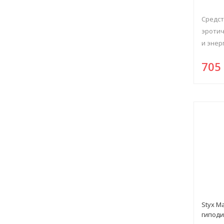
Средст
эротич
и энерг.
70
Styx М
гипод