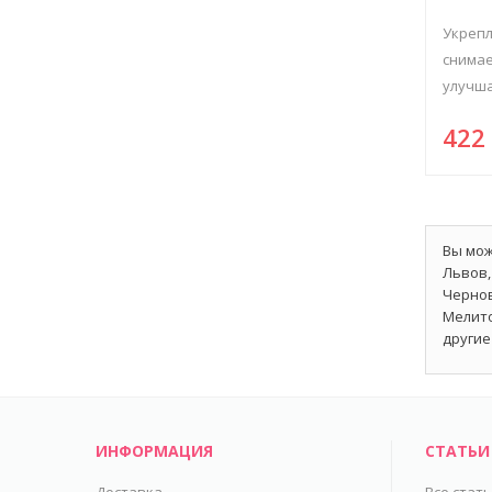
Укрепл
снимае
улучша
42
Вы мож
Львов,
Чернов
Мелито
другие
ИНФОРМАЦИЯ
СТАТЬИ
Доставка
Все стат