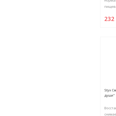
нормал
пищева
23
Styx С
души"
Восста
снимае