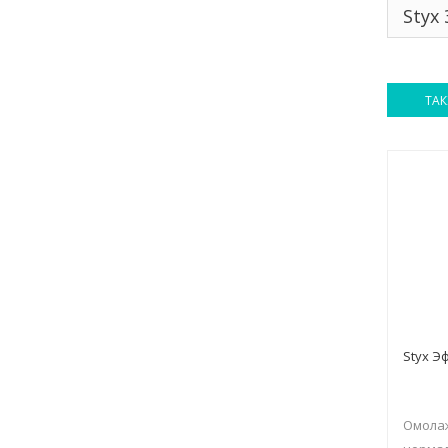
Styx
ТАК
Styx Э
Омолаж