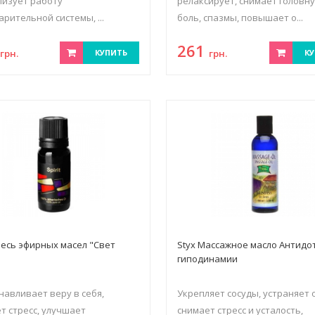
изует работу
релаксирует, снимает головн
рительной системы, ...
боль, спазмы, повышает о...
2
261
грн.
КУПИТЬ
грн.
КУ
месь эфирных масел "Свет
Styx Массажное масло Антидо
гиподинамии
навливает веру в себя,
Укрепляет сосуды, устраняет 
т стресс, улучшает
снимает стресс и усталость,