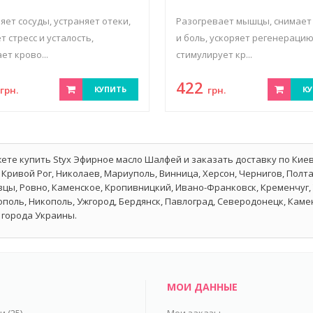
яет сосуды, устраняет отеки,
Разогревает мышцы, снимает
т стресс и усталость,
и боль, ускоряет регенерацию
ет крово...
стимулирует кр...
2
422
грн.
КУПИТЬ
грн.
КУ
ете купить Styx Эфирное масло Шалфей и заказать доставку по Киев
 Кривой Рог, Николаев, Мариуполь, Винница, Херсон, Чернигов, Полт
цы, Ровно, Каменское, Кропивницкий, Ивано-Франковск, Кременчуг, 
поль, Никополь, Ужгород, Бердянск, Павлоград, Северодонецк, Каме
 города Украины.
МОИ ДАННЫЕ
ьи
(25)
Мои заказы