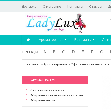
Доставка
О магазине
Контакты
Отзывы
Ароматерапия
Витамины
Детя
БРЕНДЫ:
A
B
C
D
E
F
G
Каталог
»
Ароматерапия
»
Эфирные и косметическ
АРОМАТЕРАПИЯ
Косметические масла
Эфирные и косметические масла
Эфирные масла