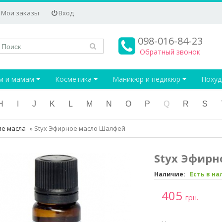
Мои заказы
Вход
098-016-84-23
Обратный звонок
м и мамам
Косметика
Маникюр и педикюр
Поху
H
I
J
K
L
M
N
O
P
Q
R
S
ие масла
»
Styx Эфирное масло Шалфей
Styx Эфирн
Наличие:
Есть в н
405
грн.