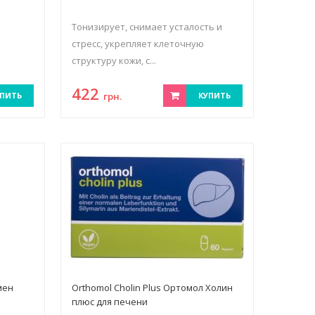
Тонизирует, снимает усталость и
стресс, укрепляет клеточную
структуру кожи, с...
422
ПИТЬ
грн.
КУПИТЬ
мен
Orthomol Cholin Plus Ортомол Холин
плюс для печени