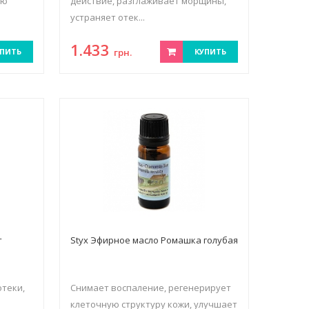
ую
действие, разглаживает морщины,
устраняет отек...
1.433
ПИТЬ
грн.
КУПИТЬ
т
Styx Эфирное масло Ромашка голубая
отеки,
Снимает воспаление, регенерирует
клеточную структуру кожи, улучшает