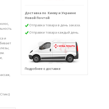
Доставка по Киеву и Украине
Новой Почтой
олос,
Отправка товара в день заказа.
льность
Отправки товара каждый день.
са и
убивает
елезы,
зм.
и,
Подробнее о доставке
массаж,
Стикс)