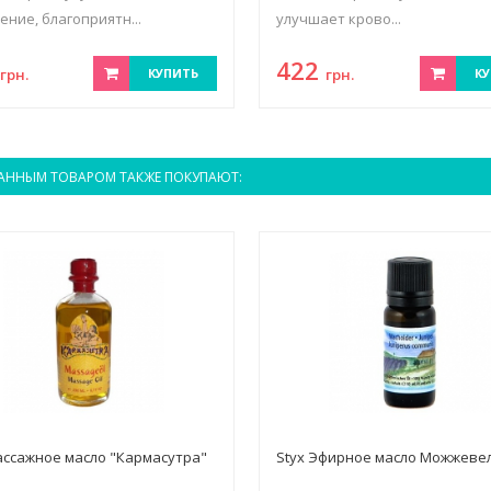
ение, благоприятн...
улучшает крово...
3
422
грн.
КУПИТЬ
грн.
КУ
АННЫМ ТОВАРОМ ТАКЖЕ ПОКУПАЮТ:
ассажное масло "Кармасутра"
Styx Эфирное масло Можжеве