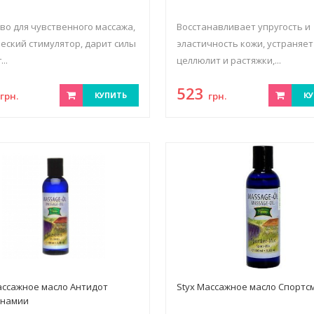
во для чувственного массажа,
Восстанавливает упругость и
еский стимулятор, дарит силы
эластичность кожи, устраняет
..
целлюлит и растяжки,...
5
523
грн.
КУПИТЬ
грн.
КУ
ассажное масло Антидот
Styx Массажное масло Спортс
инамии