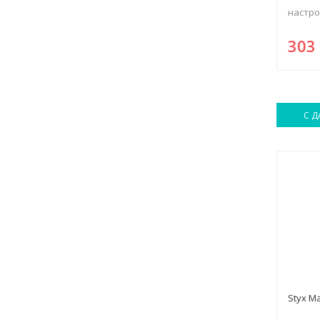
настро
30
С Д
Styx М