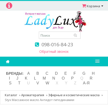
Корзина
098-016-84-23
Обратный звонок
Ароматерапия
БРЕНДЫ:
A
B
C
D
E
F
G
H
I
J
K
L
M
N
O
P
Q
R
Витамины
S
T
U
V
W
X
Y
Z
А-Я
Детям и мамам
Каталог
»
Ароматерапия
»
Эфирные и косметические масла
»
Косметика
Styx Массажное масло Антидот гиподинамии