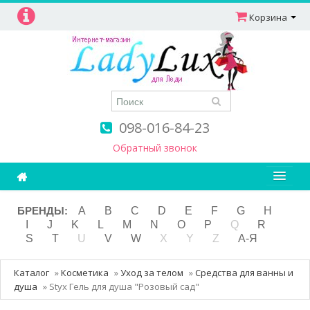
Корзина
098-016-84-23
Обратный звонок
Ароматерапия
БРЕНДЫ:
A
B
C
D
E
F
G
H
I
J
K
L
M
N
O
P
Q
R
Витамины
S
T
U
V
W
X
Y
Z
А-Я
Детям и мамам
Каталог
»
Косметика
»
Уход за телом
»
Средства для ванны и
Косметика
душа
»
Styx Гель для душа "Розовый сад"