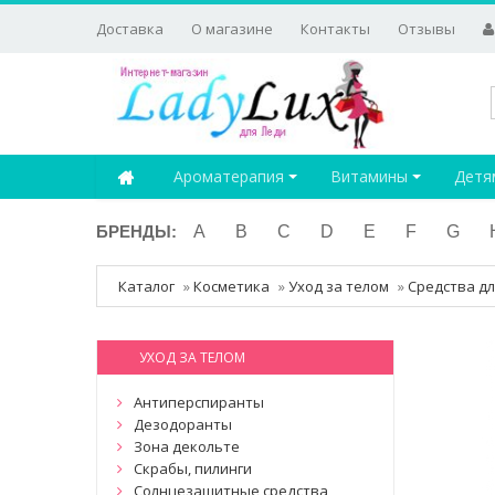
Доставка
О магазине
Контакты
Отзывы
Ароматерапия
Витамины
Детя
БРЕНДЫ:
A
B
C
D
E
F
G
Каталог
»
Косметика
»
Уход за телом
»
Средства дл
УХОД ЗА ТЕЛОМ
Антиперспиранты
Дезодоранты
Зона декольте
Скрабы, пилинги
Солнцезащитные средства