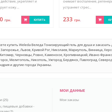
 действие, укрепляет и
снимает воспаление, регенер
ует кожу....
устраняет стрес...
20
233
грн.
КУПИТЬ
грн.
КУ
ете купить Weleda Веледа Тонизирующий гель для душа и заказать д
 Запорожье, Львов, Кривой Рог, Николаев, Мариуполь, Винница, Херс
Житомир, Черновцы, Ровно, Каменское, Кропивницкий, Ивано-Франков
орск, Мелитополь, Никополь, Ужгород, Бердянск, Павлоград, Северо
ндрия и другие города Украины.
МОИ ДАННЫЕ
ьи
(25)
Мои заказы
, пищевые добавки -
дации
(1)