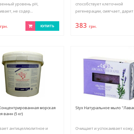
венный уровень рН,
способствует клеточной
ивает, не содер...
регенерации, смягчает, дарит у
7
383
грн.
КУПИТЬ
грн.
Концентрированная морская
Styx Натуральное мыло "Лава
я ванн (5 кг)
вает антицеллюлитное и
Очищает и успокаивает кожу,