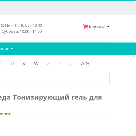
Пн - Пт: 10.00 - 18.00
Корзина
Суббота: 10.00 - 14.00
дение
T
U
V
W
X
Y
Z
А-Я
еда Тонизирующий гель для
аличии