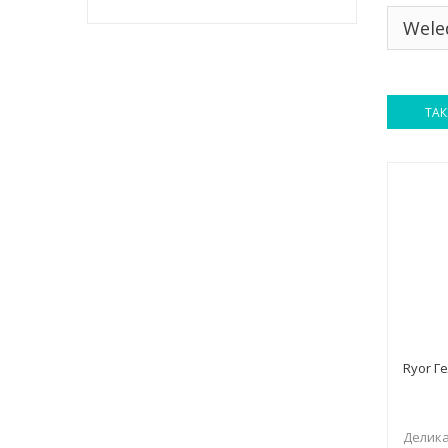
Wele
ТАК
Ryor Г
Делика