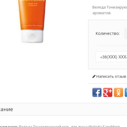
Веледа Тонизирую
ароматов.
Количество:
Написать отзыв
сание
нование:
Веледа Тонизирующий гель для душа Weleda Sanddorn