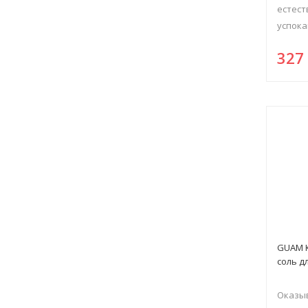
естест
успока
32
GUAM 
соль дл
Оказы