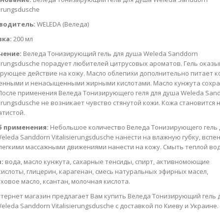
ierungsdusche
водитель:
WELEDA (Веледа)
вка:
200 мл
чение:
Веледа Тонизирующий гель для душа Weleda Sanddorn
sierungsdusche порадует любителей цитрусовых ароматов. Гель оказ
рующее действие на кожу. Масло облепихи дополнительно питает к
нными и ненасыщенными жирными кислотами. Масло кунжута сохр
 После применения Веледа Тонизирующего геля для душа Weleda San
sierungsdusche не возникает чувство стянутой кожи. Кожа становится
атистой.
б применения:
Небольшое количество Веледа Тонизирующего гель 
eleda Sanddorn Vitalisierungsdusche нанести на влажную губку, вспен
легкими массажными движениями нанести на кожу. Смыть теплой вод
:
вода, масло кунжута, сахарные тенсиды, спирт, активномоющие
ислоты, глицерин, карагенан, смесь натуральных эфирных масел,
ховое масло, ксантан, молочная кислота.
тернет магазин предлагает Вам купить Веледа Тонизирующий гель 
eleda Sanddorn Vitalisierungsdusche с доставкой по Киеву и Украине.