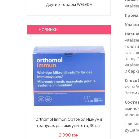
Другие товары WELEDA
Vitalis
Произ
Упако
НОВИНКИ
Назна
Vitali
тонизи
насыще
влагу.
Vitali
и барх
Спосо
душа W
Затем 
Состав
аминок
облепи
Orthomol Immun Ортомол Иммун в
Наш ин
гранулах для иммунитета, 30 шт
душа W
2.990
грн.