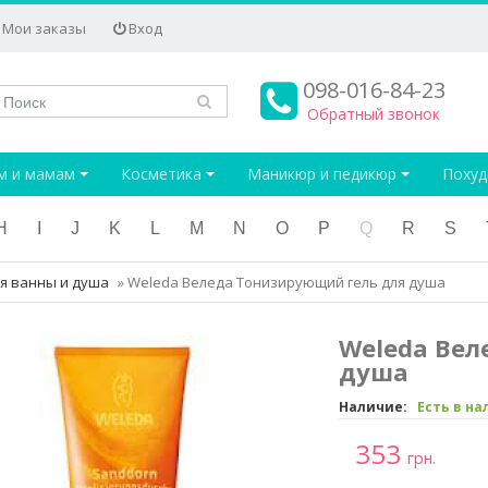
Мои заказы
Вход
098-016-84-23
Обратный звонок
м и мамам
Косметика
Маникюр и педикюр
Поху
H
I
J
K
L
M
N
O
P
Q
R
S
я ванны и душа
»
Weleda Веледа Тонизирующий гель для душа
Weleda Вел
душа
Наличие:
Есть в н
353
грн.