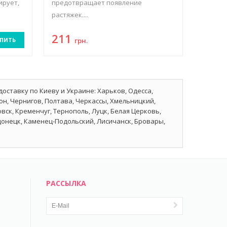
ирует,
предотвращает появление
растяжек....
211
ПИТЬ
грн.
оставку по Киеву и Украине: Харьков, Одесса,
он, Чернигов, Полтава, Черкассы, Хмельницкий,
ск, Кременчуг, Тернополь, Луцк, Белая Церковь,
донецк, Каменец-Подольский, Лисичанск, Бровары,
РАССЫЛКА