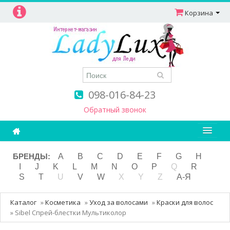
Корзина
098-016-84-23
Обратный звонок
Ароматерапия
БРЕНДЫ:
A
B
C
D
E
F
G
H
I
J
K
L
M
N
O
P
Q
R
Витамины
S
T
U
V
W
X
Y
Z
А-Я
Детям и мамам
Каталог
»
Косметика
»
Уход за волосами
»
Краски для волос
Косметика
»
Sibel Спрей-блестки Мультиколор