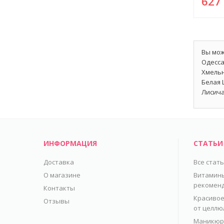
62
Вы мож
Одесса
Хмельн
Белая 
Лисича
ИНФОРМАЦИЯ
СТАТЬИ
Доставка
Все стат
О магазине
Витамины
рекомен
Контакты
Красивое
Отзывы
от целлю
Маникюр 