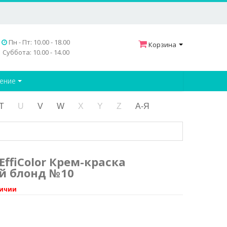
Пн - Пт: 10.00 - 18.00
Корзина
Суббота: 10.00 - 14.00
дение
T
U
V
W
X
Y
Z
А-Я
 EffiColor Крем-краска
й блонд №10
личии