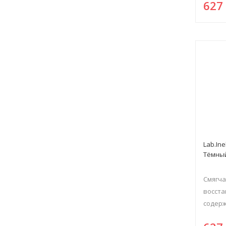
62
Lab.Ine
Тёмны
Смягча
восста
содерж