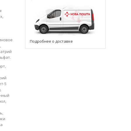
м
х,
линовое
Подробнее о доставке
,
натрий
льфат.
рт,
трий
ет-5
,
анный
ол,
ь,
чки
ca