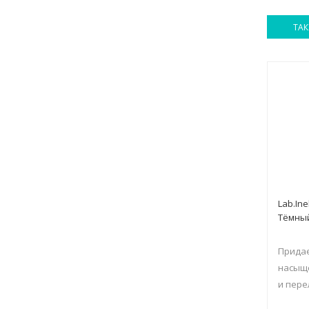
ТАК
Lab.Ine
Тёмны
Прида
насыще
и пере