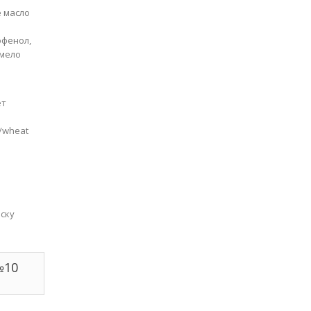
е масло
офенол,
омело
ет
e/wheat
аску
№10