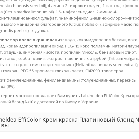
dsia chinensis seed oil), 4-амино-2-гидрокситолуен, 1-нафтол, эфирно
 (Citrus medica limonum oil), 1,5- нафталенедиол, 2-амино-4-
сиэтиламиноанизол сульфат, m-аминофенол, 2-амино-6-хлоро-4-нитр
е масло мандарина благородного (Citrus nobilis oil), эфирное масло п
 grandis peel oil), отдушка.
лизатор после окрашивания:
вода, кокамидопропил бетаин, коко-
ид, кокамидопропиламин оксид, PEG- 15 коко полиамин, натрий лаур
т, отдушка, лимонная кислота, пропилен гликоль, бензиловый спирт,
иэтанол, сорбат калия, экстракт пшеничных отрубей (Triticum vulgar
tract), экстракт семян подсолнечника (Helianthus annuus seed extract),
н гликоль, PEG-55 пропилен гликоль олеат, CI42090, токоферол.
ит фенилендиамины, фенилендиамины (толуендиамины), перекись
да (9%).
тернет-магазин предлагает Вам купить Lab.Ineldea EffiColor Крем-кр
овый блонд №10 с доставкой по Киеву и Украине.
Ineldea EffiColor Крем-краска Платиновый блонд 
ывы