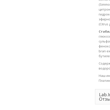
(Simmon
цитрона
гидрок
эфирно
(Citrus
Стаби
глюкоз
сульфа
фенокс
bran ex
бутиле
Содерж
водоро
Наш ин
Платин
Lab.
Отз