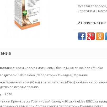
Осветляет волосы,
кератином и масла
Написать отзыв
сание
нование:
Крем-краска Платиновый блонд №10 Lab.Ineldea EffiColor
водитель:
Lab.Ineldea (Лаборатории Инелдеа), Франция
вка:
Крем-эмульсия (60 мл), красящий крем (40 мл), стабилизатор, перч
дство по использованию.
ул:
EC10
чение:
Крем-краска Платиновый блонд №10 Lab.Ineldea EffiColor при
м ровный светлый тон. Состав краски Лаборатории Инелдеа богат