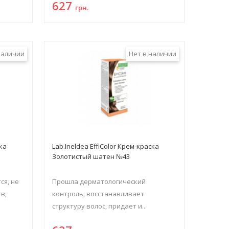
627
грн.
наличии
Нет в наличии
ска
Lab.Ineldea EffiColor Крем-краска
Золотистый шатен №43
ся, не
Прошла дерматологический
в,
контроль, восстанавливает
структуру волос, придает и...