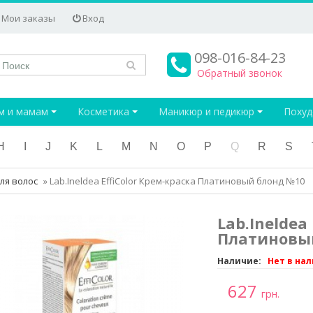
Мои заказы
Вход
098-016-84-23
Обратный звонок
м и мамам
Косметика
Маникюр и педикюр
Поху
H
I
J
K
L
M
N
O
P
Q
R
S
ля волос
»
Lab.Ineldea EffiColor Крем-краска Платиновый блонд №10
Lab.Ineldea
Платиновы
Наличие:
Нет в на
627
грн.