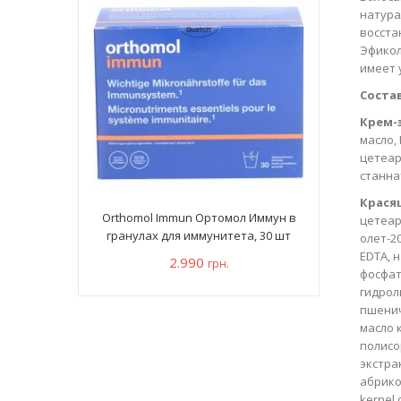
натура
восста
Эфикол
имеет 
Состав
Крем-
масло,
цетеар
станна
Крася
Orthomol Immun Ортомол Иммун в
цетеар
гранулах для иммунитета, 30 шт
олет-2
EDTA, н
2.990
грн.
фосфат,
гидрол
пшенич
масло 
полисо
экстра
абрикос
kernel