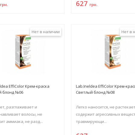
7
627
грн.
грн.
Нет в наличии
Нет в 
ldea EffiColor Крем-краска
Lab.Ineldea EffiColor Крем-кра
й блонд №06
Светлый блонд №08
ет, разглаживает и
Легко наносится, не растекает
навливает волосы, не
содержит агрессивных вещест
ит аммиака, не разд...
травмирующи...