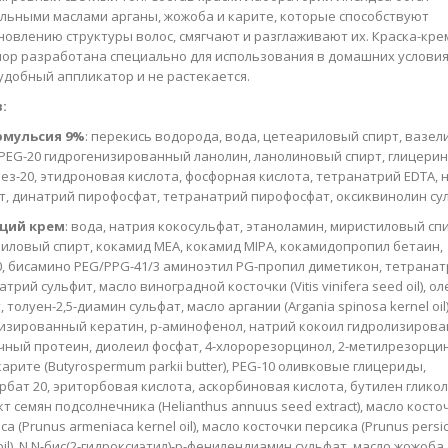
льными маслами арганы, жожоба и карите, которые способствуют
новлению структуры волос, смягчают и разглаживают их. Краска-кре
ор разработана специально для использования в домашних условия
удобный аппликатор и не растекается.
:
эмульсия 9%
: перекись водорода, вода, цетеариловый спирт, вазе
 PEG-20 гидрогенизированный ланолин, ланолиновый спирт, глицерин
ез-20, этидроновая кислота, фосфорная кислота, тетранатрий EDTA, 
т, динатрий пирофосфат, тетранатрий пирофосфат, оксиквинолин су
щий крем
: вода, натрия кокосульфат, этаноламин, миристиловый спи
иловый спирт, кокамид MEA, кокамид MIPA, кокамидопропил бетаин,
0, бисамино PEG/PPG-41/3 аминоэтил PG-пропил диметикон, тетрана
атрий сульфит, масло виноградной косточки (Vitis vinifera seed oil), ол
 толуен-2,5-диамин сульфат, масло аргании (Argania spinosa kernel oil)
изированный кератин, p-аминофенол, натрий кокоил гидролизиров
ный протеин, диолеил фосфат, 4-хлорорезорцинол, 2-метилрезорцин
карите (Butyrospermum parkii butter), PEG-10 оливковые глицериды,
рбат 20, эриторбовая кислота, аскорбиновая кислота, бутилен гликол
кт семян подсолнечника (Helianthus annuus seed extract), масло косто
а (Prunus armeniaca kernel oil), масло косточки персика (Prunus persi
 oil), N,N-бис(2-гидроксиэтил)-р-фенилендиамин сульфат, масло жожоба