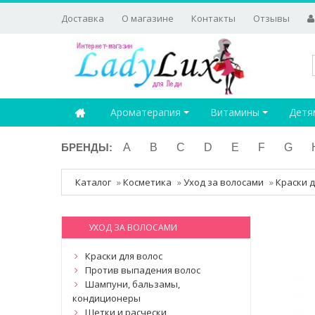
Доставка
О магазине
Контакты
Отзывы
Ароматерапия
Витамины
Детя
БРЕНДЫ:
A
B
C
D
E
F
G
Каталог
»
Косметика
»
Уход за волосами
»
Краски д
УХОД ЗА ВОЛОСАМИ
Краски для волос
Против выпадения волос
Шампуни, бальзамы,
кондиционеры
Щетки и расчески