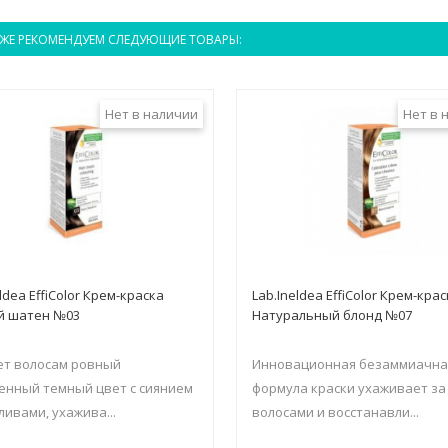
ЖЕ РЕКОМЕНДУЕМ СЛЕДУЮЩИЕ ТОВАРЫ:
Нет в наличии
Нет в 
ldea EffiColor Крем-краска
Lab.Ineldea EffiColor Крем-кра
й шатен №03
Натуральный блонд №07
ет волосам ровный
Инновационная безаммиачна
нный темный цвет с сиянием
формула краски ухаживает за
ливами, ухажива...
волосами и восстанавли...