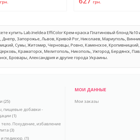
7
627
грн.
грн.
ете купить Lab.Ineldea EffiColor Крем-краска Платиновый блонд №10 
, Днепр, Запорожье, Львов, Кривой Рог, Николаев, Мариуполь, Винниц
ицкий, Сумы, Житомир, Черновцы, Ровно, Каменское, Кропивницкий, 
Церковь, Краматорск, Мелитополь, Никополь, Ужгород, Бердянск, Па
нск, Бровары, Александрия и другие города Украины.
МОИ ДАННЫЕ
ьи
(25)
Мои заказы
, пищевые добавки -
дации
(1)
 тело. Похудение, избавление
лита
(3)
и педикюр.
(1)