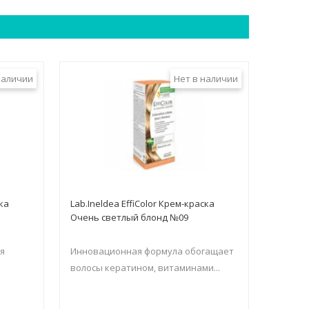
наличии
Нет в наличии
ска
Lab.Ineldea EffiColor Крем-краска
Очень светлый блонд №09
я
Инновационная формула обогащает
волосы кератином, витаминами...