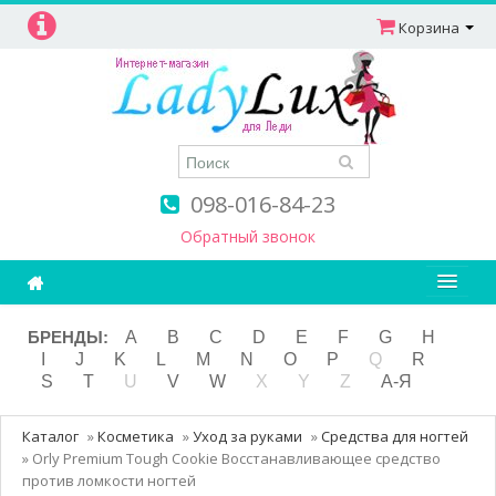
Корзина
098-016-84-23
Обратный звонок
Ароматерапия
БРЕНДЫ:
A
B
C
D
E
F
G
H
I
J
K
L
M
N
O
P
Q
R
Витамины
S
T
U
V
W
X
Y
Z
А-Я
Детям и мамам
Каталог
»
Косметика
»
Уход за руками
»
Средства для ногтей
Косметика
»
Orly Premium Tough Cookie Восстанавливающее средство
против ломкости ногтей