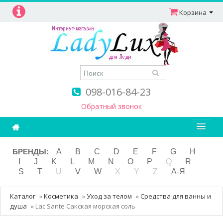
Корзина
098-016-84-23
Обратный звонок
Ароматерапия
БРЕНДЫ:
A
B
C
D
E
F
G
H
I
J
K
L
M
N
O
P
Q
R
Витамины
S
T
U
V
W
X
Y
Z
А-Я
Детям и мамам
Каталог
»
Косметика
»
Уход за телом
»
Средства для ванны и
Косметика
душа
»
Lac Sante Сакская морская соль