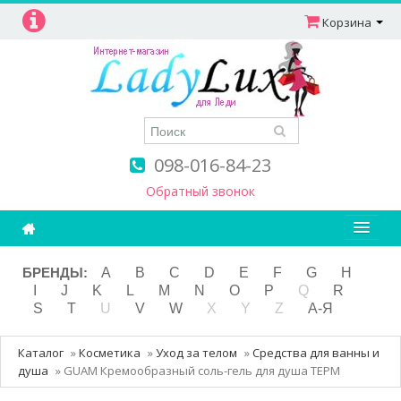
Корзина
098-016-84-23
Обратный звонок
Ароматерапия
БРЕНДЫ:
A
B
C
D
E
F
G
H
I
J
K
L
M
N
O
P
Q
R
Витамины
S
T
U
V
W
X
Y
Z
А-Я
Детям и мамам
Каталог
»
Косметика
»
Уход за телом
»
Средства для ванны и
Косметика
душа
»
GUAM Кремообразный соль-гель для душа ТЕРМ