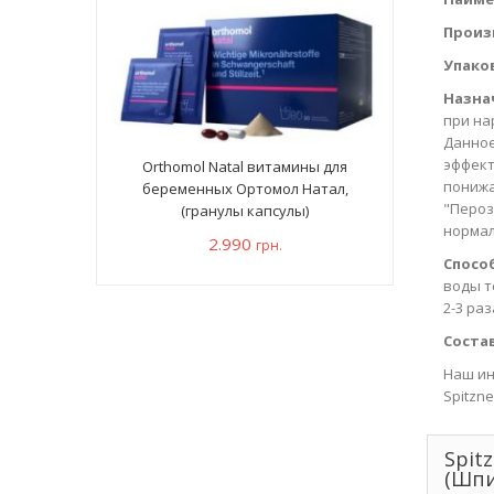
Произ
Упако
Назна
при на
Данное
эффект
Orthomol Natal витамины для
понижа
беременных Ортомол Натал,
"Пероз
(гранулы капсулы)
нормал
2.990
грн.
Спосо
воды т
2-3 ра
Состав
Наш ин
Spitzn
Spit
(Шпи