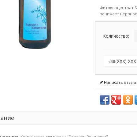
Фитоконцентрат Sp
понижает нервное 
Количество:
Написать отзыв
сание
нование:
Концентрат для ванны "Перозон Розмарин"