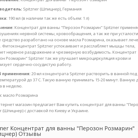
водитель:
Spitzner (Шпицнер), Германия
вка:
190 мл (в наличии так же есть объем: 1 л)
чение:
Концентрат для ванны "Перозон Розмарин" Spitzner применя
рушениях нервной системы, кровообращения, а так же при усталости
 средство разработано на основе масла Розмарина, оказывает леч
. Фитоконцентрат Spitzner успокаивает и расслабляет мышцы тела,
ет нервное раздражение и чрезмерную возбудимость. Концентрат
он Розмарин" Spitzner так же улучшает микроциркуляция крови и
изует сердечно-сосудистую работу.
б применения:
20 мл концентрата Spitzner растворить в ванной под
емпературой до 37 C. Такую ванную принимать 15-20 минут. Ванную 
за в неделю.
:
масло Розмарина
тернет магазин предлагает Вам купить концентрат для ванны "Пер
er (Шпицнер) с доставкой по Киеву и Украине.
zner Концентрат для ванны "Перозон Розмарин"
цнер) Отзывы