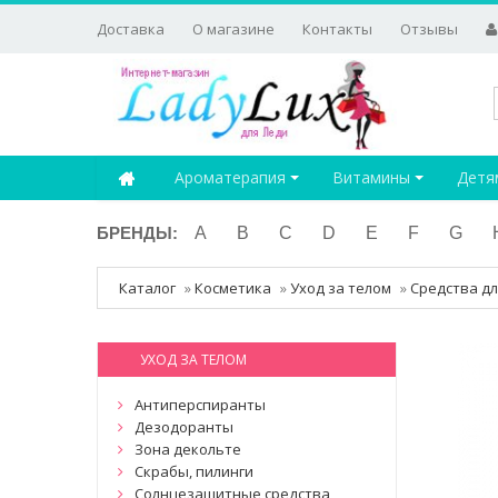
Доставка
О магазине
Контакты
Отзывы
Ароматерапия
Витамины
Детя
БРЕНДЫ:
A
B
C
D
E
F
G
Каталог
»
Косметика
»
Уход за телом
»
Средства дл
УХОД ЗА ТЕЛОМ
Антиперспиранты
Дезодоранты
Зона декольте
Скрабы, пилинги
Солнцезащитные средства