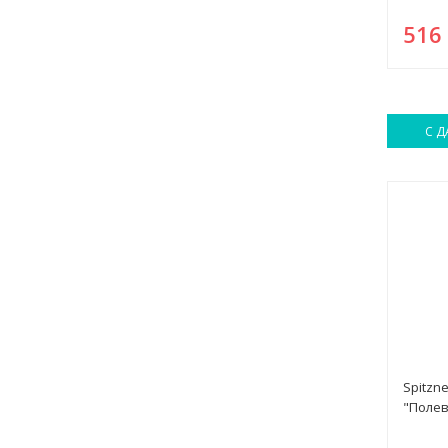
51
С Д
Spitzn
"Полев