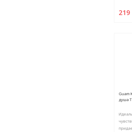
21
Guam К
душа Т
Идеаль
чувств
придае