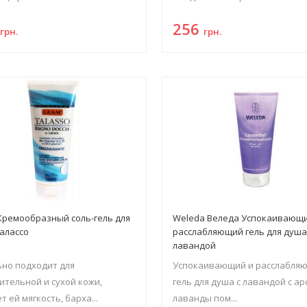
9
256
грн.
грн.
ремообразный соль-гель для
Weleda Веледа Успокаивающи
алассо
расслабляющий гель для душа
лавандой
но подходит для
Успокаивающий и расслабля
ительной и сухой кожи,
гель для душа с лавандой с а
т ей мягкость, барха...
лаванды пом...