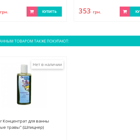
6
353
грн.
КУПИТЬ
грн.
КУ
АННЫМ ТОВАРОМ ТАКЖЕ ПОКУПАЮТ:
Нет в наличии
er Концентрат для ванны
ые травы" (Шпицнер)