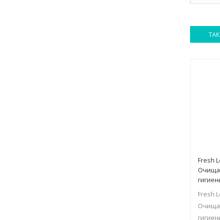
ТАК
Fresh L
Очища
гигиен
Fresh L
Очища
гигиен