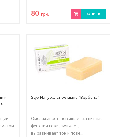
80
грн.
КУПИТЬ
й и
Styx Натуральное мыло "Вербена"
 с
ющий
Омолаживает, повышает защитные
роматом
функции кожи, смягчает,
выравнивает тон и пове...