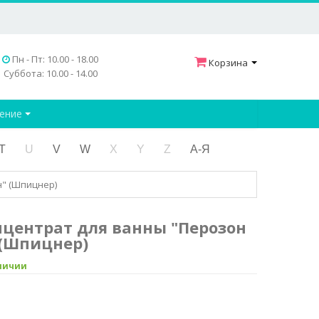
Пн - Пт: 10.00 - 18.00
Корзина
Суббота: 10.00 - 14.00
дение
T
U
V
W
X
Y
Z
А-Я
н" (Шпицнер)
онцентрат для ванны "Перозон
 (Шпицнер)
аличии