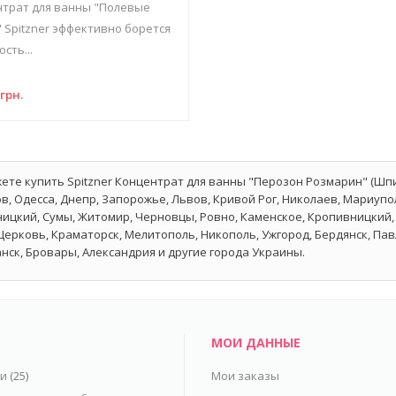
трат для ванны "Полевые
 Spitzner эффективно борется
ость...
6
грн.
ете купить Spitzner Концентрат для ванны "Перозон Розмарин" (Шпи
в, Одесса, Днепр, Запорожье, Львов, Кривой Рог, Николаев, Мариупол
ицкий, Сумы, Житомир, Черновцы, Ровно, Каменское, Кропивницкий, 
Церковь, Краматорск, Мелитополь, Никополь, Ужгород, Бердянск, Па
нск, Бровары, Александрия и другие города Украины.
МОИ ДАННЫЕ
ьи
(25)
Мои заказы