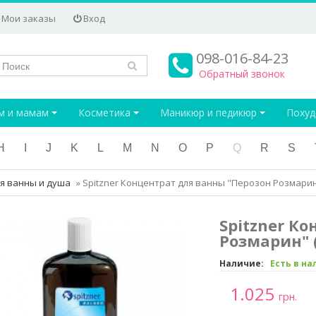
Мои заказы
Вход
098-016-84-23
Обратный звонок
м и мамам
Косметика
Маникюр и педикюр
Поху
H
I
J
K
L
M
N
O
P
Q
R
S
я ванны и душа
»
Spitzner Концентрат для ванны "Перозон Розмари
Spitzner К
Розмарин"
Наличие:
Есть в н
1.025
грн.