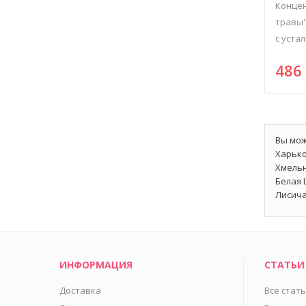
Концен
травы"
с устал
48
Вы мож
Харько
Хмельн
Белая 
Лисича
ИНФОРМАЦИЯ
СТАТЬИ
Доставка
Все стат