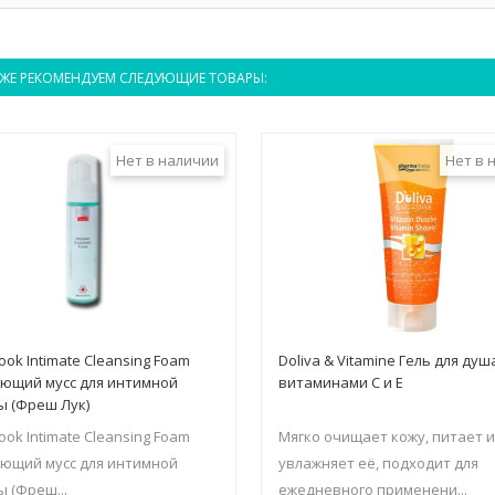
ЖЕ РЕКОМЕНДУЕМ СЛЕДУЮЩИЕ ТОВАРЫ:
Нет в наличии
Нет в 
ook Intimate Cleansing Foam
Doliva & Vitamine Гель для душ
ющий мусс для интимной
витаминами С и Е
ы (Фреш Лук)
ook Intimate Cleansing Foam
Мягко очищает кожу, питает 
ющий мусс для интимной
увлажняет её, подходит для
ы (Фреш...
ежедневного применени...