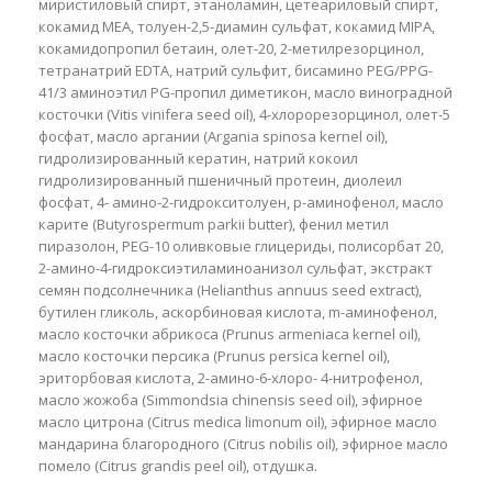
миристиловый спирт, этаноламин, цетеариловый спирт,
кокамид MEA, толуен-2,5-диамин сульфат, кокамид MIPA,
кокамидопропил бетаин, олет-20, 2-метилрезорцинол,
тетранатрий EDTA, натрий сульфит, бисамино PEG/PPG-
41/3 аминоэтил PG-пропил диметикон, масло виноградной
косточки (Vitis vinifera seed oil), 4-хлорорезорцинол, олет-5
фосфат, масло аргании (Argania spinosa kernel oil),
гидролизированный кератин, натрий кокоил
гидролизированный пшеничный протеин, диолеил
фосфат, 4- амино-2-гидрокситолуен, p-аминофенол, масло
карите (Butyrospermum parkii butter), фенил метил
пиразолон, PEG-10 оливковые глицериды, полисорбат 20,
2-амино-4-гидроксиэтиламиноанизол сульфат, экстракт
семян подсолнечника (Helianthus annuus seed extract),
бутилен гликоль, аскорбиновая кислота, m-аминофенол,
масло косточки абрикоса (Prunus armeniaca kernel oil),
масло косточки персика (Prunus persica kernel oil),
эриторбовая кислота, 2-амино-6-хлоро- 4-нитрофенол,
масло жожоба (Simmondsia chinensis seed oil), эфирное
масло цитрона (Citrus medica limonum oil), эфирное масло
мандарина благородного (Citrus nobilis oil), эфирное масло
помело (Citrus grandis peel oil), отдушка.