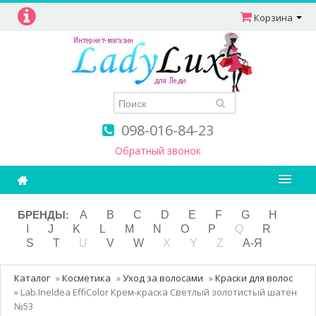
Корзина
098-016-84-23
Обратный звонок
Ароматерапия
БРЕНДЫ:
A
B
C
D
E
F
G
H
I
J
K
L
M
N
O
P
Q
R
Витамины
S
T
U
V
W
X
Y
Z
А-Я
Детям и мамам
Каталог
»
Косметика
»
Уход за волосами
»
Краски для волос
Косметика
»
Lab.Ineldea EffiColor Крем-краска Светлый золотистый шатен
№53