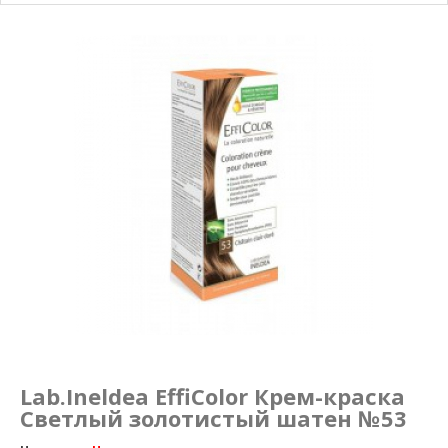
Маникюр и педикюр
Похудение
Lab.Ineldea EffiColor Крем-краска
Светлый золотистый шатен №53