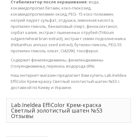
Стабилизатор после окрашивания:
вода,
кокамидопропил бетаин, коко-глюкозид,
кокамидопропиламин оксид, PEG- 15 коко полиамин,
натрий лаурет сульфат, отдушка, лимонная кислота,
пропилен гликоль, бензиловый спирт, феноксиэтанол,
сорбат калия, экстракт пшеничных отрубей (Triticum
vulgare/wheat bran extract), экстракт семян подсолнечника
(Helianthus annuus seed extract), бутилен гликоль, PEG-55
пропилен гликоль олеат, CI42090, токоферол.
Содержит фенилендиамины, фенилендиамины
(толуендиамины), перекись водорода (6%)
Наш интернет-магазин предлагает Вам купить Lab.Ineldea
EffiColor Крем-краску Светлый золотистый шатен №53 с
доставкой по Киеву и Украине.
Lab.Ineldea EffiColor Крем-краска
Светлый золотистый шатен №53
Отзывы