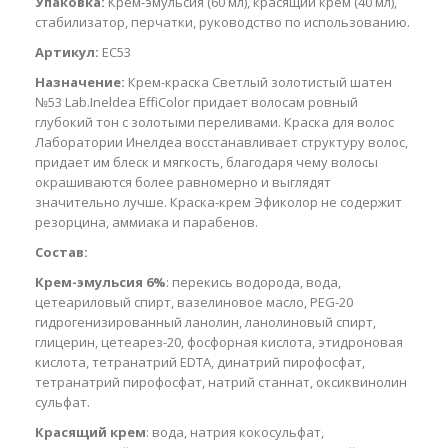
Упаковка:
Крем-эмульсия (60 мл), красящий крем (40 мл),
стабилизатор, перчатки, руководство по использованию.
Артикул:
EC53
Назначение:
Крем-краска Светлый золотистый шатен
№53 Lab.Ineldea EffiColor придает волосам ровный
глубокий тон с золотыми переливами. Краска для волос
Лаборатории Инелдеа восстанавливает структуру волос,
придает им блеск и мягкость, благодаря чему волосы
окрашиваются более равномерно и выглядят
значительно лучше. Краска-крем Эфиколор не содержит
резорцина, аммиака и парабенов.
Состав:
Крем-эмульсия 6%
: перекись водорода, вода,
цетеариловый спирт, вазелиновое масло, PEG-20
гидрогенизированный ланолин, ланолиновый спирт,
глицерин, цетеарез-20, фосфорная кислота, этидроновая
кислота, тетранатрий EDTA, динатрий пирофосфат,
тетранатрий пирофосфат, натрий станнат, оксиквинолин
сульфат.
Красящий крем
: вода, натрия кокосульфат,