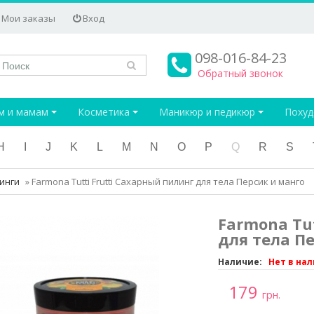
Мои заказы
Вход
098-016-84-23
Обратный звонок
м и мамам
Косметика
Маникюр и педикюр
Поху
H
I
J
K
L
M
N
O
P
Q
R
S
инги
»
Farmona Tutti Frutti Сахарный пилинг для тела Персик и манго
Farmona Tu
для тела П
Наличие:
Нет в на
179
грн.