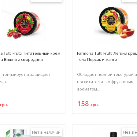
a Tutti Frutti Питательный крем
Farmona Tutti Frutti Легкий кре
ла Вишня и смородина
тела Персик и манго
, тонизирует и защищает
Обладает нежной текстурой 
ела.
восхитительным фруктовым
ароматом....
8
158
грн.
грн.
Нет в наличии
Нет в 