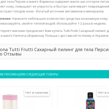
 для тела Персик и манго Фармона содержит масло ши, которое пита
яет кожу, повышает ее упругость и быстро залечивает повреждения
экстракт плодов нони - богатый источник витаминов и минералов.
нение:
Нанесите небольшое количество средства на влажную кожу 
помассируйте, смойте теплой водой. Используйте 1-2 раза в неделю.
тернет-магазин предлагает Вам купить Tutti Frutti Сахарный пилинг д
 и манго Farmona (Фармона), Польша с доставкой по Киеву и Украине
ona Tutti Frutti Сахарный пилинг для тела Перси
о Отзывы
ЖЕ РЕКОМЕНДУЕМ СЛЕДУЮЩИЕ ТОВАРЫ:
Нет в наличии
Нет в 