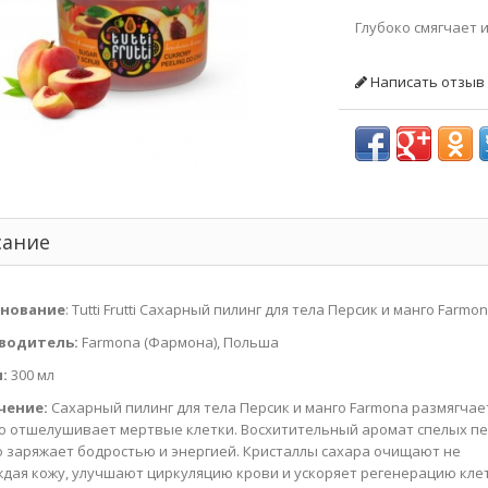
Глубоко смягчает 
Написать отзыв
сание
нование
: Tutti Frutti Сахарный пилинг для тела Персик и манго Farmo
водитель:
Farmona (Фармона), Польша
:
300 мл
чение:
Сахарный пилинг для тела Персик и манго Farmona размягчае
о отшелушивает мертвые клетки. Восхитительный аромат спелых п
о заряжает бодростью и энергией. Кристаллы сахара очищают не
дая кожу, улучшают циркуляцию крови и ускоряет регенерацию клет