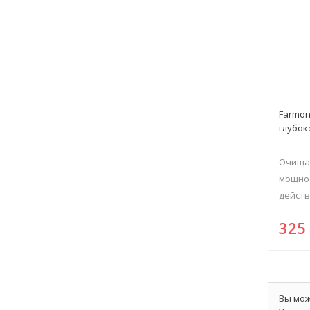
Farmon
глубок
Очища
мощно
действи
32
Вы мож