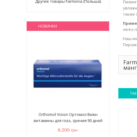
Другие товары Farmona (Польша)
Пилинг
увлажн
также 
Приме
НОВИНКИ
легко 
Наш ин
Персик
Farm
манг
ТАК
Orthomol Vision Ортомол Вижн
витамины для глаз, зрения 90 дней
6.200
грн.