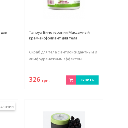
г для
Tanoya Винотерапия Массажный
крем-эксфолиант для тела
Скраб для тела с антиоксидантным и
лимфодренажным эффектом....
326
грн.
КУПИТЬ
наличии