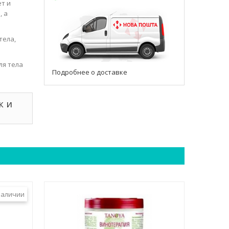
ет и
, а
тела,
ля тела
Подробнее о доставке
.
к и
наличии