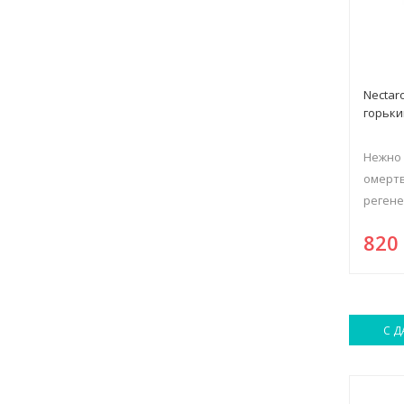
Nectar
горьки
Нежно 
омертв
регенер
82
С Д