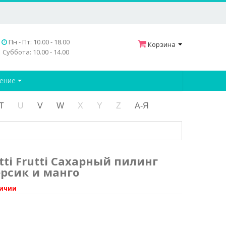
Пн - Пт: 10.00 - 18.00
Корзина
Суббота: 10.00 - 14.00
дение
T
U
V
W
X
Y
Z
А-Я
tti Frutti Сахарный пилинг
ерсик и манго
личии