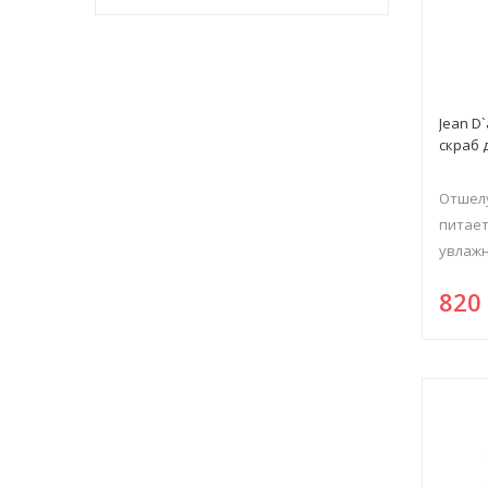
Jean D
скраб 
Отшел
питае
увлажн
82