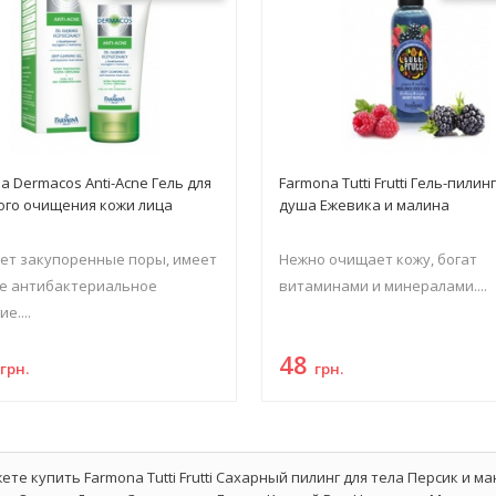
a Dermacos Anti-Аcne Гель для
Farmona Tutti Frutti Гель-пилин
ого очищения кожи лица
душа Ежевика и малина
ет закупоренные поры, имеет
Нежно очищает кожу, богат
е антибактериальное
витаминами и минералами....
е....
5
48
грн.
грн.
ете купить Farmona Tutti Frutti Сахарный пилинг для тела Персик и м