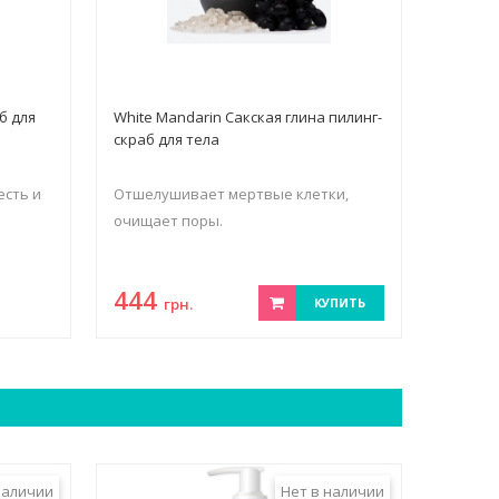
б для
White Mandarin Сакская глина пилинг-
скраб для тела
есть и
Отшелушивает мертвые клетки,
очищает поры.
444
грн.
КУПИТЬ
наличии
Нет в наличии