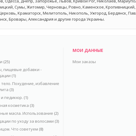
в, Одесса, Днепр, Запорожье, Львов, Кривой Рог, Николаев, Мариупол
ицкий, Сумы, Житомир, Черновцы, Ровно, Каменское, Кропивницкий, 
Церковь, Краматорск, Мелитополь, Никополь, Ужгород, Бердянск, Па
нск, Бровары, Александрия и другие города Украины.
МОИ ДАННЫЕ
ьи
(25)
Мои заказы
, пищевые добавки -
дации
(1)
 тело. Похудение, избавление
лита
(3)
и педикюр.
(1)
ная косметика
(3)
ные масла. Использование
(2)
ации по уходу за волосами
(3)
лицом. Что советуем
(8)