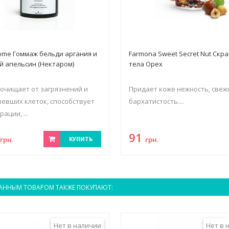
ome Гоммаж бельди аргания и
Farmona Sweet Secret Nut Скра
й апельсин (Нектаром)
тела Орех
очищает от загрязнений и
Придает коже нежность, свеж
евших клеток, способствует
бархатистость....
ации, ...
0
91
грн.
КУПИТЬ
грн.
АННЫМ ТОВАРОМ ТАКЖЕ ПОКУПАЮТ:
Нет в наличии
Нет в 