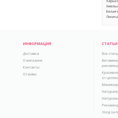
Харько
Хмельн
Белая 
Лисича
ИНФОРМАЦИЯ
СТАТЬИ
Доставка
Все стат
О магазине
Витамины
рекомен
Контакты
Красивое
Отзывы
от целлю
Маникюр 
Натураль
Натураль
Рекоменд
Уход за 