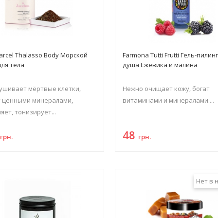
`arcel Thalasso Body Морской
Farmona Tutti Frutti Гель-пилин
для тела
душа Ежевика и малина
ушивает мёртвые клетки,
Нежно очищает кожу, богат
т ценными минералами,
витаминами и минералами....
яет, тонизирует...
0
48
грн.
грн.
Нет в 