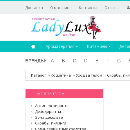
Доставка
О магазине
Контакты
Отзывы
Ароматерапия
Витамины
Детя
БРЕНДЫ:
A
B
C
D
E
F
G
Каталог
»
Косметика
»
Уход за телом
»
Скрабы, пил
УХОД ЗА ТЕЛОМ
Антиперспиранты
Дезодоранты
Зона декольте
Скрабы, пилинги
Солнцезащитные средства