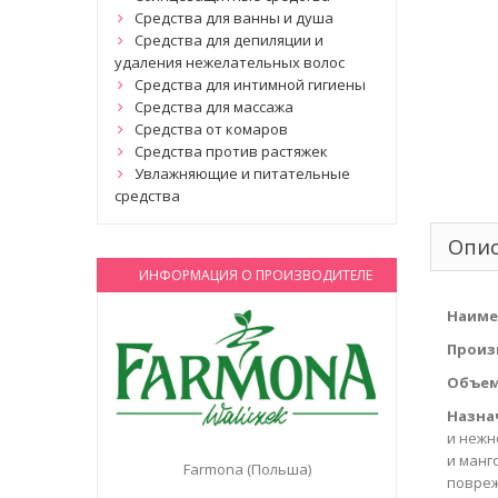
Средства для ванны и душа
Средства для депиляции и
удаления нежелательных волос
Средства для интимной гигиены
Средства для массажа
Средства от комаров
Средства против растяжек
Увлажняющие и питательные
средства
Опи
ИНФОРМАЦИЯ О ПРОИЗВОДИТЕЛЕ
Наиме
Произ
Объем
Назна
и нежн
и манг
Farmona (Польша)
повреж