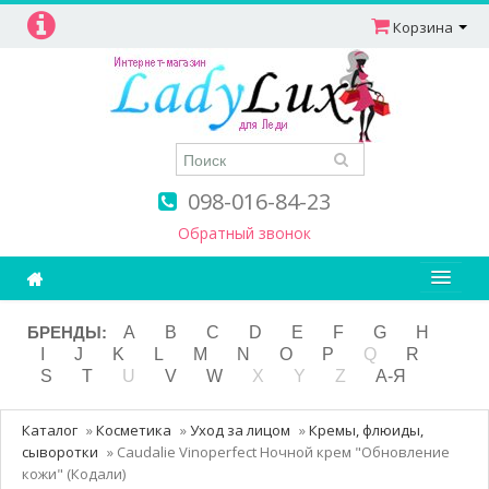
Корзина
098-016-84-23
Обратный звонок
Ароматерапия
БРЕНДЫ:
A
B
C
D
E
F
G
H
I
J
K
L
M
N
O
P
Q
R
Витамины
S
T
U
V
W
X
Y
Z
А-Я
Детям и мамам
Каталог
»
Косметика
»
Уход за лицом
»
Кремы, флюиды,
Косметика
сыворотки
»
Caudalie Vinoperfect Ночной крем "Обновление
кожи" (Кодали)