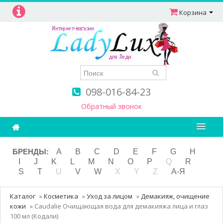
Корзина
098-016-84-23
Обратный звонок
Ароматерапия
БРЕНДЫ:
A
B
C
D
E
F
G
H
I
J
K
L
M
N
O
P
Q
R
Витамины
S
T
U
V
W
X
Y
Z
А-Я
Детям и мамам
Каталог
»
Косметика
»
Уход за лицом
»
Демакияж, очищение
Косметика
кожи
»
Caudalie Очищающая вода для демакияжа лица и глаз
100 мл (Кодали)