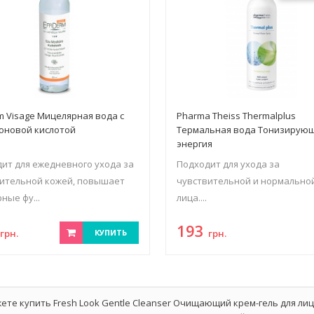
rm Visage Мицелярная вода с
Pharma Theiss Thermalplus
оновой кислотой
Термальная вода Тонизирую
энергия
ит для ежедневного ухода за
Подходит для ухода за
ительной кожей, повышает
чувствительной и нормально
ные фу...
лица....
3
193
грн.
КУПИТЬ
грн.
ете купить Fresh Look Gentle Cleanser Очищающий крем-гель для лиц