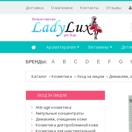
Доставка
О магазине
Контакты
Отзывы
Ароматерапия
Витамины
Детя
БРЕНДЫ:
A
B
C
D
E
F
G
Каталог
»
Косметика
»
Уход за лицом
»
Демакияж, 
УХОД ЗА ЛИЦОМ
Anti-age косметика
Ампульные концентраты
Демакияж, очищение кожи
Косметика для проблемной кожи
Косметика для чувствительной,