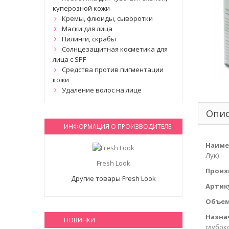
куперозной кожи
Кремы, флюиды, сыворотки
Маски для лица
Пилинги, скрабы
Солнцезащитная косметика для
лица с SPF
Средства против пигментации
кожи
Удаление волос на лице
Опи
ИНФОРМАЦИЯ О ПРОИЗВОДИТЕЛЕ
Наиме
Лук)
Fresh Look
Произ
Другие товары Fresh Look
Артик
Объем
Назна
НОВИНКИ
глубок