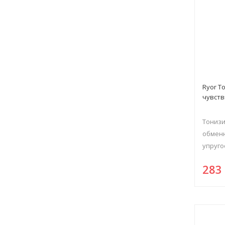
Ryor Т
чувств
Тонизи
обменн
упругос
28