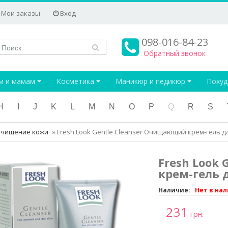
Мои заказы
Вход
098-016-84-23
Обратный звонок
м и мамам
Косметика
Маникюр и педикюр
Поху
H
I
J
K
L
M
N
O
P
Q
R
S
очищение кожи
»
Fresh Look Gentle Cleanser Очищающий крем-гель д
Fresh Look
крем-гель 
Наличие:
Нет в на
231
грн.