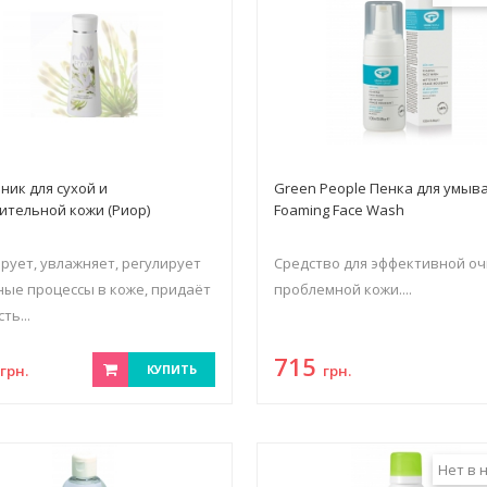
оник для сухой и
Green People Пенка для умыв
ительной кожи (Риор)
Foaming Face Wash
рует, увлажняет, регулирует
Средство для эффективной оч
ые процессы в коже, придаёт
проблемной кожи....
ть...
3
715
грн.
КУПИТЬ
грн.
Нет в 