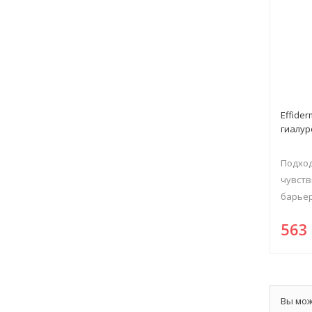
Effide
гиалур
Подход
чувств
барьер
56
Вы мож