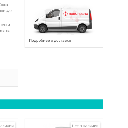
 Кожа
чен для
нести
смыть
Подробнее о доставке
.
я
наличии
Нет в наличии