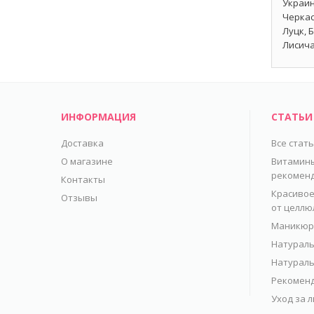
Украин
Черкас
Луцк, 
Лисича
ИНФОРМАЦИЯ
СТАТЬИ
Доставка
Все стат
О магазине
Витамины
рекомен
Контакты
Красивое
Отзывы
от целлю
Маникюр 
Натураль
Натураль
Рекоменд
Уход за 