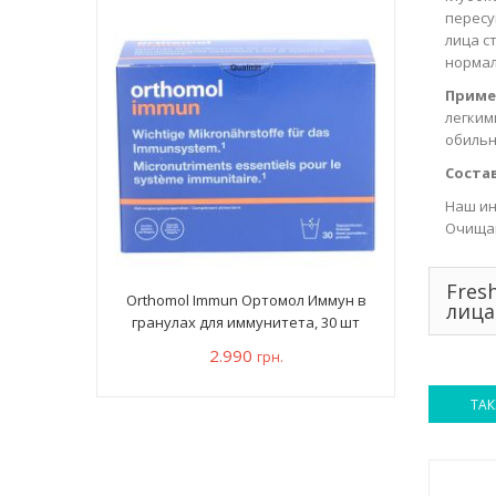
пересу
лица с
нормал
Приме
легким
обильн
Состав
Наш ин
Очищаю
Fres
Orthomol Immun Ортомол Иммун в
лица
гранулах для иммунитета, 30 шт
2.990
грн.
ТАК