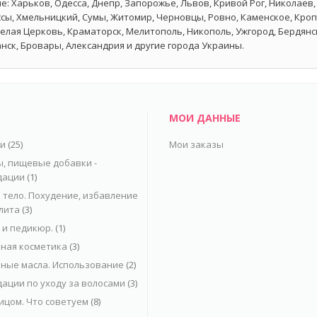
е: Харьков, Одесса, Днепр, Запорожье, Львов, Кривой Рог, Николаев,
сы, Хмельницкий, Сумы, Житомир, Черновцы, Ровно, Каменское, Кро
Белая Церковь, Краматорск, Мелитополь, Никополь, Ужгород, Бердян
нск, Бровары, Александрия и другие города Украины.
МОИ ДАННЫЕ
ьи
(25)
Мои заказы
, пищевые добавки -
дации
(1)
 тело. Похудение, избавление
лита
(3)
и педикюр.
(1)
ная косметика
(3)
ные масла. Использование
(2)
ации по уходу за волосами
(3)
лицом. Что советуем
(8)