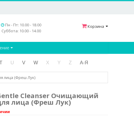
Пн - Пт: 10.00 - 18.00
Корзина
Суббота: 10.00 - 14.00
дение
T
U
V
W
X
Y
Z
А-Я
ля лица (Фреш Лук)
 Gentle Cleanser Очищающий
для лица (Фреш Лук)
личии