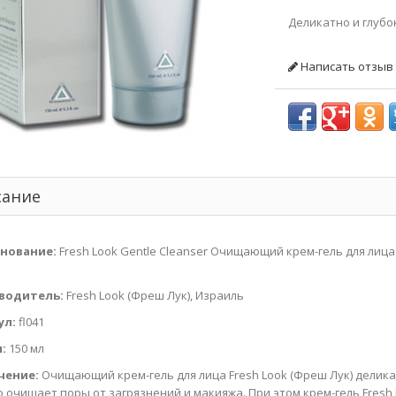
Деликатно и глубо
Написать отзыв
сание
нование:
Fresh Look Gentle Cleanser Очищающий крем-гель для лиц
водитель:
Fresh Look (Фреш Лук), Израиль
ул:
fl041
:
150 мл
чение:
Очищающий крем-гель для лица Fresh Look (Фреш Лук) делика
о очищает поры от загрязнений и макияжа. При этом крем-гель Fresh 