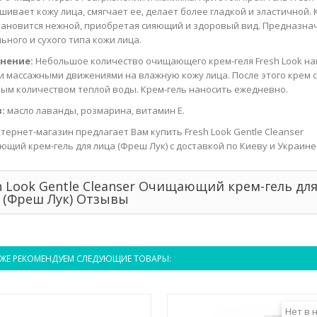
шивает кожу лица, смягчает ее, делает более гладкой и эластичной.
тановится нежной, приобретая сияющий и здоровый вид. Предназна
ьного и сухого типа кожи лица.
нение:
Небольшое количество очищающего крем-геля Fresh Look на
и массажными движениями на влажную кожу лица. После этого крем 
ым количеством теплой воды. Крем-гель наносить ежедневно.
:
масло лаванды, розмарина, витамин Е.
тернет-магазин предлагает Вам купить Fresh Look Gentle Cleanser
щий крем-гель для лица (Фреш Лук) с доставкой по Киеву и Украине
h Look Gentle Cleanser Очищающий крем-гель дл
 (Фреш Лук) Отзывы
ЖЕ РЕКОМЕНДУЕМ СЛЕДУЮЩИЕ ТОВАРЫ:
Нет в 