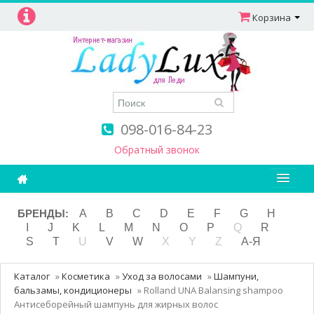
Корзина
098-016-84-23
Обратный звонок
Ароматерапия
БРЕНДЫ:
A
B
C
D
E
F
G
H
I
J
K
L
M
N
O
P
Q
R
Витамины
S
T
U
V
W
X
Y
Z
А-Я
Детям и мамам
Каталог
»
Косметика
»
Уход за волосами
»
Шампуни,
Косметика
бальзамы, кондиционеры
»
Rolland UNA Balansing shampoo
Антисеборейный шампунь для жирных волос