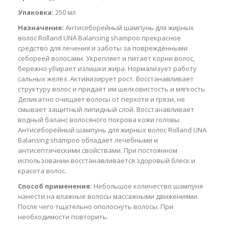
Упаковка:
250 мл
Назначение:
Антисеборейный шампунь для жирных
волос Rolland UNA Balansing shampoo прекрасное
средство для лечения и заботы за повреждёнными
себореей волосами. Укрепляет и питает корни волос,
бережно убирает излишки жира. Нормализует работу
сальных желёз. Активизирует рост. Восстанавливает
структуру волос и придаёт им шелковистость и мягкость.
Деликатно очищает волосы от перхоти и грязи, не
смывает защитный липидный слой. Восстанавливает
водный баланс волосяного покрова кожи головы.
Антисеборейный шампунь для жирных волос Rolland UNA
Balansing shampoo обладает лечебными и
антисептическими свойствами. При постоянном
использовании восстанавливается здоровый блеск и
красота волос.
Способ применения:
Небольшое количество шампуня
нанести на влажные волосы массажными движениями.
После чего тщательно ополоснуть волосы. При
необходимости повторить.