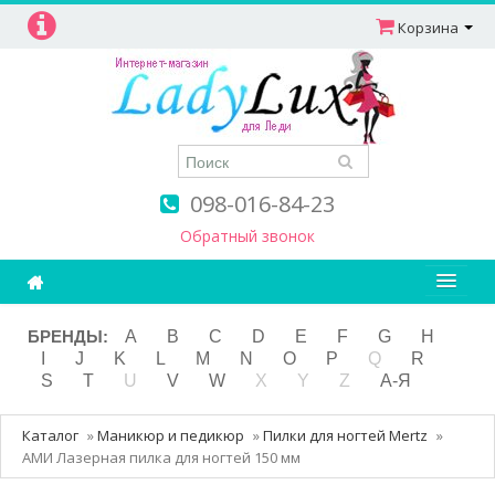
Корзина
098-016-84-23
Обратный звонок
Ароматерапия
БРЕНДЫ:
A
B
C
D
E
F
G
H
I
J
K
L
M
N
O
P
Q
R
Витамины
S
T
U
V
W
X
Y
Z
А-Я
Детям и мамам
Каталог
»
Маникюр и педикюр
»
Пилки для ногтей Mertz
»
Косметика
АМИ Лазерная пилка для ногтей 150 мм