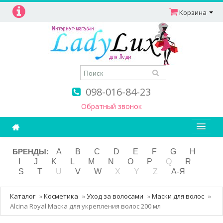
Корзина
098-016-84-23
Обратный звонок
Ароматерапия
БРЕНДЫ:
A
B
C
D
E
F
G
H
I
J
K
L
M
N
O
P
Q
R
Витамины
S
T
U
V
W
X
Y
Z
А-Я
Детям и мамам
Каталог
»
Косметика
»
Уход за волосами
»
Маски для волос
»
Косметика
Alcina Royal Маска для укрепления волос 200 мл