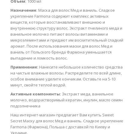
Объем:
1000 мл
Назначение:
Маска для волос Мед и ваниль. Сладкое
укрепление Farmona содержит комплекс активных
веществ, которые восстанавливают внешнюю и
внутреннюю структуру волос. Экстракт пчелиного меда и
ванильное молочко питают волосы витаминами и
микроэлементами и придают им восхитительный сладкий
аромат. После использования маски для волос Мед и
ваниль от Польского бренда Фармона уменьшается
выпадение и ломкость волос.
Применение:
Нанесите небольшое количество средства
на чистые влажные волосы. Распределите по всей длине,
особое внимание уделите кончикам. Оставьте на 5-10
минут, смойте теплой водой.
Активные компоненты:
Экстракт меда, ванильное
молочко, водорастворимый кератин, инулин, масло семян
подсолнечника
Наш интернет-магазин предлагает Вам купить Sweet
Secret Маску для волос Мед и ваниль. Сладкое укрепление
Farmona (Фармона), Польша с доставкой по Киеву и
Украине.