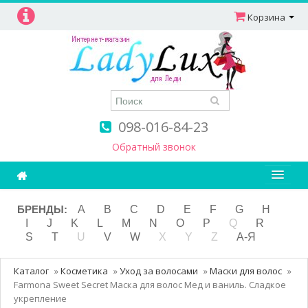
Корзина
098-016-84-23
Обратный звонок
Ароматерапия
БРЕНДЫ:
A
B
C
D
E
F
G
H
I
J
K
L
M
N
O
P
Q
R
Витамины
S
T
U
V
W
X
Y
Z
А-Я
Детям и мамам
Каталог
»
Косметика
»
Уход за волосами
»
Маски для волос
»
Косметика
Farmona Sweet Secret Маска для волос Мед и ваниль. Сладкое
укрепление