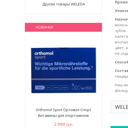
Произ
Другие товары WELEDA
Упако
Назна
молочн
НОВИНКИ
зубов.
налета
воспал
цвет, 
Не сод
Спосо
Состав
глицер
Наш ин
(Велед
WELE
Orthomol Sport Ортомол Спорт
Витамины для спортсменов
2.990
грн.