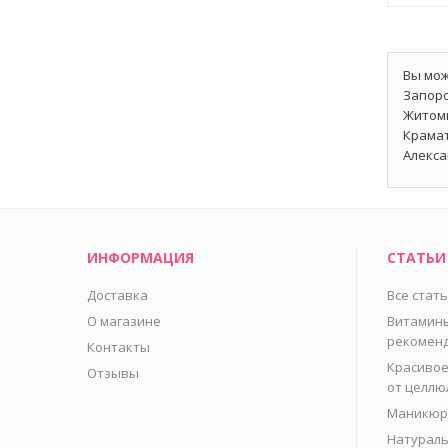
Вы мож
Запоро
Житоми
Крамат
Алекса
ИНФОРМАЦИЯ
СТАТЬИ
Доставка
Все стат
О магазине
Витамины
рекомен
Контакты
Красивое
Отзывы
от целлю
Маникюр 
Натураль