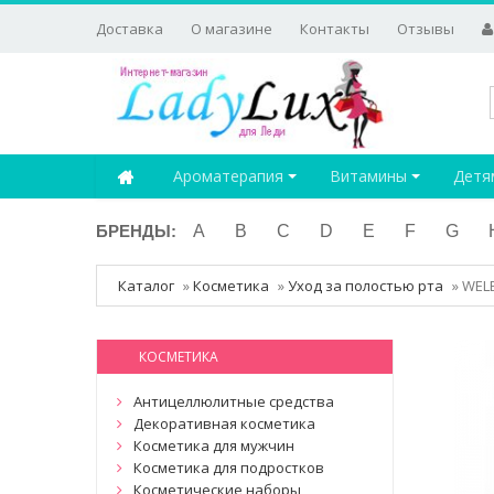
Доставка
О магазине
Контакты
Отзывы
Ароматерапия
Витамины
Детя
БРЕНДЫ:
A
B
C
D
E
F
G
Каталог
»
Косметика
»
Уход за полостью рта
»
WELE
КОСМЕТИКА
Антицеллюлитные средства
Декоративная косметика
Косметика для мужчин
Косметика для подростков
Косметические наборы