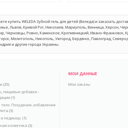
ете купить WELEDA Зубной гель для детей (Веледа) и заказать достав
жье, Львов, Кривой Рог, Николаев, Мариуполь, Винница, Херсон, Чер
р, Черновцы, Ровно, Каменское, Кропивницкий, Ивано-Франковск, Кр
орск, Мелитополь, Никополь, Ужгород, Бердянск, Павлоград, Северо
ндрия и другие города Украины.
МОИ ДАННЫЕ
ьи
(25)
Мои заказы
, пищевые добавки -
дации
(1)
 тело. Похудение, избавление
лита
(3)
и педикюр.
(1)
ная косметика
(3)