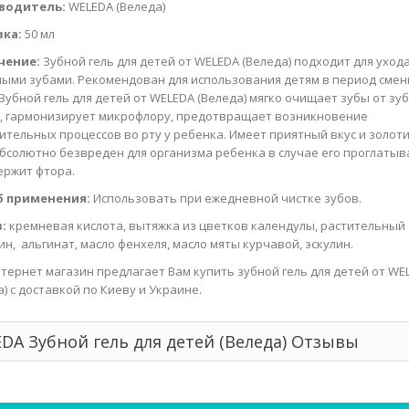
водитель:
WELEDA (Веледа)
вка:
50 мл
чение:
Зубной гель для детей от WELEDA (Веледа) подходит для ухода
ыми зубами. Рекомендован для использования детям в период сме
 Зубной гель для детей от WELEDA (Веледа) мягко очищает зубы от зу
, гармонизирует микрофлору, предотвращает возникновение
ительных процессов во рту у ребенка. Имеет приятный вкус и золот
абсолютно безвреден для организма ребенка в случае его проглатыв
ержит фтора.
б применения:
Использовать при ежедневной чистке зубов.
:
кремневая кислота, вытяжка из цветков календулы, растительный
ин, альгинат, масло фенхеля, масло мяты курчавой, эскулин.
тернет магазин предлагает Вам купить зубной гель для детей от WE
а) с доставкой по Киеву и Украине.
DA Зубной гель для детей (Веледа) Отзывы