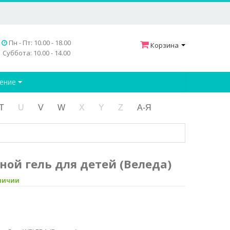
Пн - Пт: 10.00 - 18.00
Корзина
Суббота: 10.00 - 14.00
дение
T
U
V
W
X
Y
Z
А-Я
ной гель для детей (Веледа)
аличии