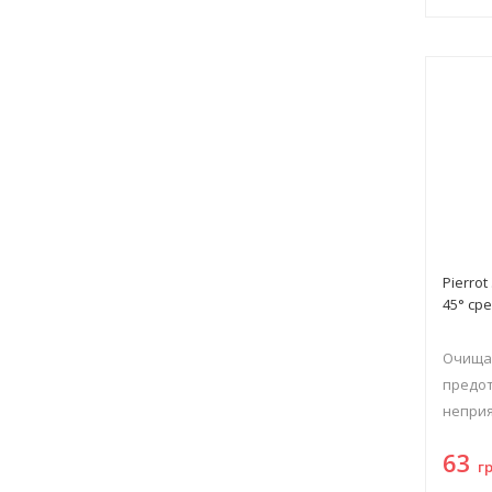
Pierro
45° ср
Очищае
предо
неприя
63
г