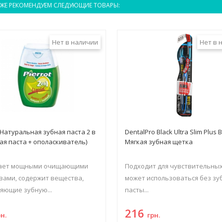
ЖЕ РЕКОМЕНДУЕМ СЛЕДУЮЩИЕ ТОВАРЫ:
Нет в наличии
Нет в 
t Натуральная зубная паста 2 в
DentalPro Black Ultra Slim Plus 
ная паста + ополаскиватель)
Мягкая зубная щетка
ает мощными очищающими
Подходит для чувствительных
вами, содержит вещества,
может использоваться без зу
яющие зубную...
пасты...
216
рн.
грн.