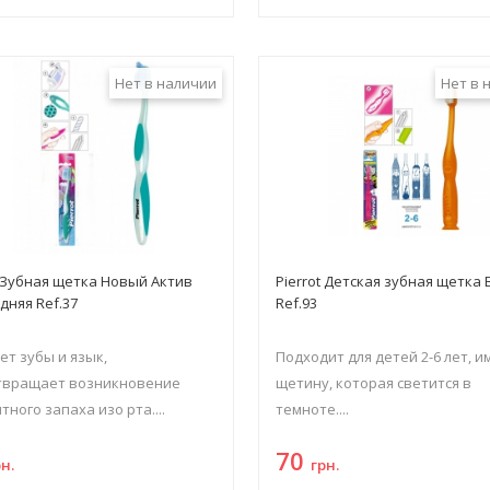
Нет в наличии
Нет в 
t Зубная щетка Новый Актив
Pierrot Детская зубная щетка
едняя Ref.37
Ref.93
т зубы и язык,
Подходит для детей 2-6 лет, и
твращает возникновение
щетину, которая светится в
тного запаха изо рта....
темноте....
70
рн.
грн.