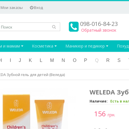
Мои заказы
Вход
098-016-84-23
Обратный звонок
м и мамам
Косметика
Маникюр и педикюр
Поху
H
I
J
K
L
M
N
O
P
Q
R
S
DA Зубной гель для детей (Веледа)
WELEDA Зуб
Наличие:
Есть в н
156
грн.