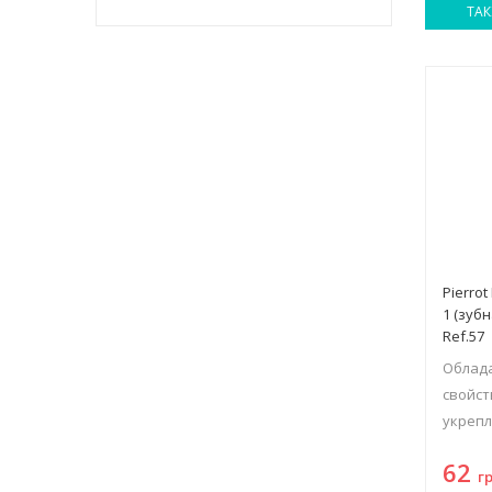
ТАК
Pierro
1 (зуб
Ref.57
Облад
свойст
укрепл
62
г