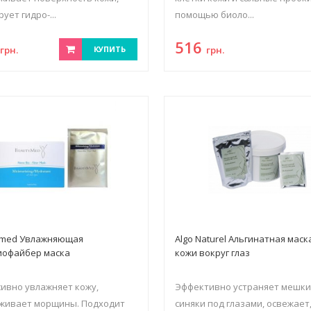
ует гидро-...
помощью биоло...
9
516
грн.
КУПИТЬ
грн.
ymed Увлажняющая
Algo Naturel Альгинатная маск
иофайбер маска
кожи вокруг глаз
ивно увлажняет кожу,
Эффективно устраняет мешки
аживает морщины. Подходит
синяки под глазами, освежает