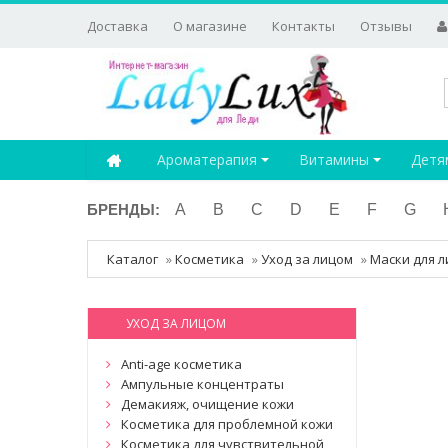
Доставка
О магазине
Контакты
Отзывы
Ароматерапия
Витамины
Детя
БРЕНДЫ:
A
B
C
D
E
F
G
Каталог
»
Косметика
»
Уход за лицом
»
Маски для л
УХОД ЗА ЛИЦОМ
Anti-age косметика
Ампульные концентраты
Демакияж, очищение кожи
Косметика для проблемной кожи
Косметика для чувствительной,