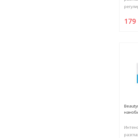
регулир
17
Beaut
наноб
Интенс
разгл