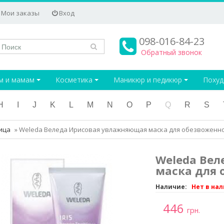
Мои заказы
Вход
098-016-84-23
Обратный звонок
м и мамам
Косметика
Маникюр и педикюр
Поху
H
I
J
K
L
M
N
O
P
Q
R
S
ица
»
Weleda Веледа Ирисовая увлажняющая маска для обезвоженно
Weleda Ве
маска для 
Наличие:
Нет в на
446
грн.