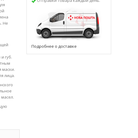
Отправки товара каждый день.
для
ой
мена
. Не
ющей
Подробнее о доставке
и губ.
атным
 маски.
я лица.
анского
альное
 масел.
ющую