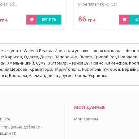
ой и об...
укрепляет кожу, ус...
8
86
грн.
КУПИТЬ
грн.
КУ
ете купить Weleda Веледа Ирисовая увлажняющая маска для обезвож
е: Харьков, Одесса, Днепр, Запорожье, Львов, Кривой Рог, Николаев,
сы, Хмельницкий, Сумы, Житомир, Черновцы, Ровно, Каменское, Кро
Белая Церковь, Краматорск, Мелитополь, Никополь, Ужгород, Бердян
нск, Бровары, Александрия и другие города Украины.
МОИ ДАННЫЕ
ьи
(25)
Мои заказы
, пищевые добавки -
дации
(1)