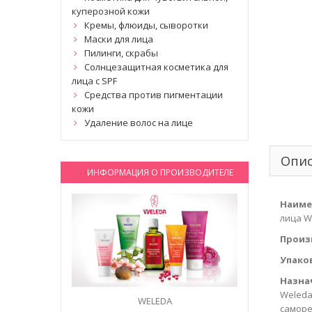
куперозной кожи
Кремы, флюиды, сыворотки
Маски для лица
Пилинги, скрабы
Солнцезащитная косметика для
лица с SPF
Средства против пигментации
кожи
Удаление волос на лице
Опи
ИНФОРМАЦИЯ О ПРОИЗВОДИТЕЛЕ
Наиме
лица We
Произ
Упако
Назна
Weleda
WELEDA
саморе