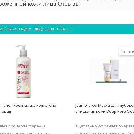
воженной кожи лица Отзывы
ЖЕ РЕКОМЕНДУЕМ СЛЕДУЮЩИЕ ТОВАРЫ:
Нет в 
 Таноя крем-маска коллагено-
Jean D`arcel Маска для глубоко
новая
очищения кожи Deep Pore Cle
яет процессы старения,
Тщательно устраняет омерт
живает поверхность кожи,
клетки кожи и сальные пробки