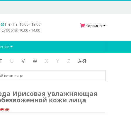
Пн - Пт: 10.00 - 18.00
Корзина
Суббота: 10.00 - 14.00
дение
T
U
V
W
X
Y
Z
А-Я
й кожи лица
леда Ирисовая увлажняющая
обезвоженной кожи лица
личии