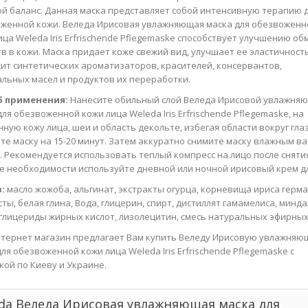
й баланс. Данная маска представляет собой интенсивную терапию 
женной кожи. Веледа Ирисовая увлажняющая маска для обезвоженн
ица Weleda Iris Erfrischende Pflegemaske способствует улучшению об
в в кожи. Маска придает коже свежий вид, улучшает ее эластичность
ит синтетических ароматизаторов, красителей, консервантов,
льных масел и продуктов их переработки.
б применения:
Нанесите обильный слой Веледа Ирисовой увлажня
для обезвоженной кожи лица Weleda Iris Erfrischende Pflegemaske, на
ную кожу лица, шеи и область декольте, избегая области вокруг глаз 
те маску на 15-20 минут. Затем аккуратно снимите маску влажным в
. Рекомендуется использовать теплый компресс на лицо после снятия
е необходимости используйте дневной или ночной ирисовый крем дл
:
масло жожоба, альгинат, экстракты огурца, корневища ириса герм
сты, белая глина, Вода, глицерин, спирт, дистиллят гамамелиса, минд
 глицериды жирных кислот, лизолецитин, смесь натуральных эфирных
тернет магазин предлагает Вам купить Веледу Ирисовую увлажня
для обезвоженной кожи лица Weleda Iris Erfrischende Pflegemaske с
кой по Киеву и Украине.
da Веледа Ирисовая увлажняющая маска для