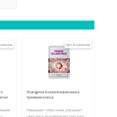
наличии
Нет в наличии
го
Shangpree Коллагеновая маска
anser
премиум-класса
вевшие
Повышает тонус кожи, улучшает
 с
цвет лица, выравнивает текстуру