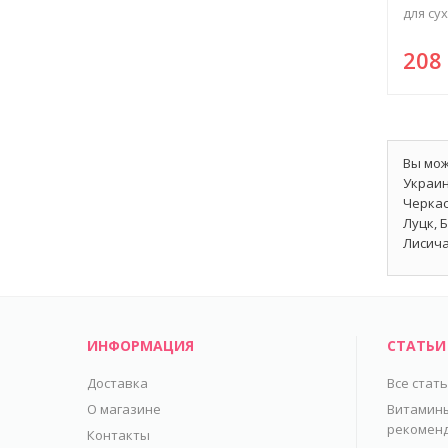
для сух
20
Вы мож
Украин
Черкас
Луцк, 
Лисича
ИНФОРМАЦИЯ
СТАТЬИ
Доставка
Все стат
О магазине
Витамины
рекомен
Контакты