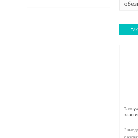
обез
ТАК
Tanoya
эласти
Замедл
разгла