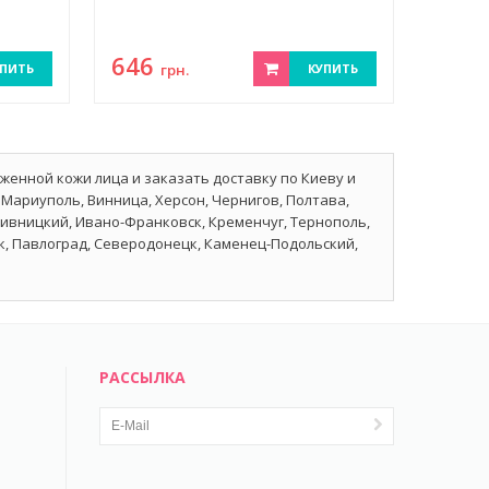
646
ПИТЬ
грн.
КУПИТЬ
енной кожи лица и заказать доставку по Киеву и
 Мариуполь, Винница, Херсон, Чернигов, Полтава,
пивницкий, Ивано-Франковск, Кременчуг, Тернополь,
ск, Павлоград, Северодонецк, Каменец-Подольский,
РАССЫЛКА