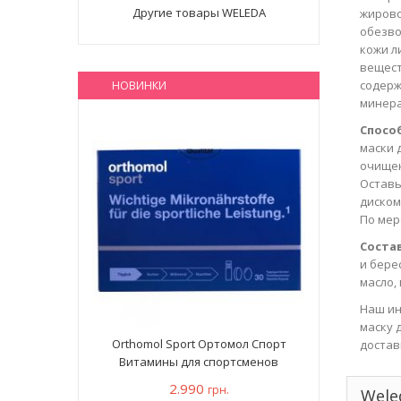
Другие товары WELEDA
жирово
обезво
кожи л
вещест
содерж
НОВИНКИ
минера
Спосо
маски 
очищен
Оставь
диском
По мер
Состав
и бере
масло,
Наш ин
маску 
Orthomol Sport Ортомол Спорт
достав
Витамины для спортсменов
2.990
грн.
Wele