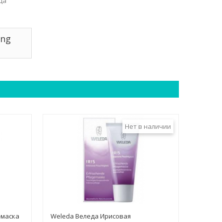
ца
ing
Нет в наличии
-маска
Weleda Веледа Ирисовая