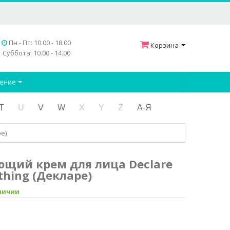
Пн - Пт: 10.00 - 18.00
Корзина
Суббота: 10.00 - 14.00
дение
T
U
V
W
X
Y
Z
А-Я
е)
щий крем для лица Declare
othing (Декларе)
аличии