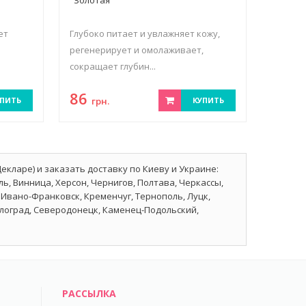
ет
Глубоко питает и увлажняет кожу,
регенерирует и омолаживает,
сокращает глубин...
86
ПИТЬ
грн.
КУПИТЬ
Декларе) и заказать доставку по Киеву и Украине:
ь, Винница, Херсон, Чернигов, Полтава, Черкассы,
Ивано-Франковск, Кременчуг, Тернополь, Луцк,
влоград, Северодонецк, Каменец-Подольский,
РАССЫЛКА