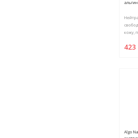
альгин
Нейтра
свобод
кожу, 
42
Algo N
экстра