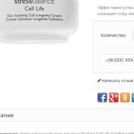
Эффективно успока
насыщает кожу ли
Количество:
Написать отзыв
сание
нование:
Успокаивающий крем для лица Declare Cell Life Soothing (Д