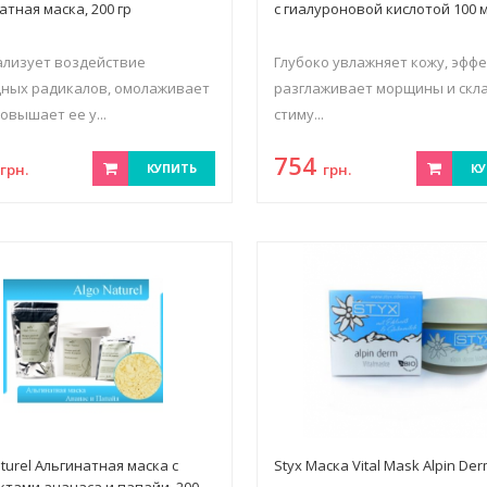
атная маска, 200 гр
с гиалуроновой кислотой 100 
лизует воздействие
Глубоко увлажняет кожу, эфф
ных радикалов, омолаживает
разглаживает морщины и скла
повышает ее у...
стиму...
3
754
грн.
КУПИТЬ
грн.
КУ
aturel Альгинатная маска с
Styx Маска Vital Mask Alpin De
ктами ананаса и папайи, 200