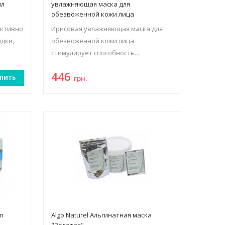
мл
увлажняющая маска для
обезвоженной кожи лица
ективно
Ирисовая увлажняющая маска для
дки,
обезвоженной кожи лица
стимулирует способность...
446
ПИТЬ
грн.
rm
Algo Naturel Альгинатная маска
"Золотая"