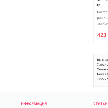
гр
Восста
разгл
активи
42
Вы мож
Харько
Хмельн
Белая 
Лисича
ИНФОРМАЦИЯ
СТАТЬИ