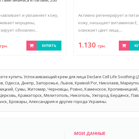
навливает и увлажняет кожу,
Активно регенерирует и пита
аживает морщины,
кожу, насыщает витамином Е,
зирует обновлен...
освежает цвет лица,...
3
1.130
грн.
КУПИТЬ
грн.
КУ
ете купить Успокаивающий крем для лица Declare Cell Life Soothing (
в, Одесса, Днепр, Запорожье, Львов, Кривой Рог, Николаев, Мариупол
ицкий, Сумы, Житомир, Черновцы, Ровно, Каменское, Кропивницкий, 
Церковь, Краматорск, Мелитополь, Никополь, Ужгород, Бердянск, Па
нск, Бровары, Александрия и другие города Украины.
МОИ ДАННЫЕ