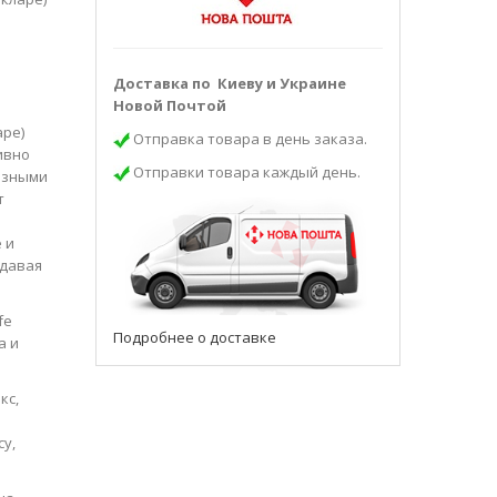
Доставка по Киеву и Украине
Новой Почтой
аре)
Отправка товара в день заказа.
ивно
Отправки товара каждый день.
лезными
т
 и
идавая
fe
Подробнее о доставке
а и
кс,
су,