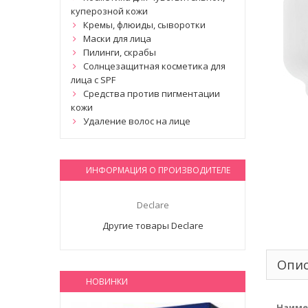
куперозной кожи
Кремы, флюиды, сыворотки
Маски для лица
Пилинги, скрабы
Солнцезащитная косметика для
лица с SPF
Средства против пигментации
кожи
Удаление волос на лице
ИНФОРМАЦИЯ О ПРОИЗВОДИТЕЛЕ
Declare
Другие товары Declare
Опи
НОВИНКИ
Наиме