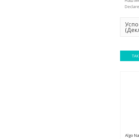
Наш ин
Declare
Успо
(Дек
ТАК
Algo N