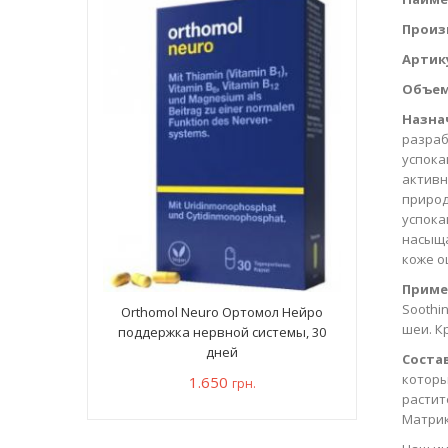
Произ
Артик
Объем
Назна
разраб
успока
активн
природ
успока
насыща
коже о
Приме
Soothi
Orthomol Neuro Ортомол Нейро
шеи. К
поддержка нервной системы, 30
дней
Состав
которы
1.650
грн.
растит
Матрик