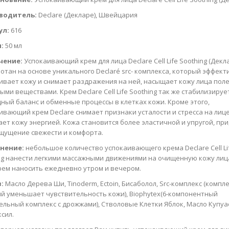
водитель:
Declare (Декларе), Швейцария
ул:
616
:
50 мл
чение:
Успокаивающий крем для лица Declare Cell Life Soothing (Декл
отан на основе уникального Declaré src- комплекса, который эффект
ивает кожу и снимает раздражения на ней, насыщает кожу лица по
ыми веществами. Крем Declare Cell Life Soothing так же стабилизируе
ный баланс и обменные процессы в клетках кожи. Кроме этого,
ивающий крем Declare снимает признаки усталости и стресса на лице
ет кожу энергией. Кожа становится более эластичной и упругой, пр
щущение свежести и комфорта.
нение:
небольшое количество успокаивающего крема Declare Cell Li
ng нанести легкими массажными движениями на очищенную кожу лиц
рем наносить ежедневно утром и вечером.
:
Масло Дерева Ши, Tinoderm, Ectoin, Бисаболол, Src-комплекс (компле
й уменьшает чувствительность кожи), Biophytex(6-компонентный
ельный комплекс с дрожжами), Стволовые Клетки Яблок, Масло Купуа
сил.