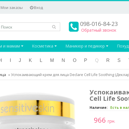
Мои заказы
Вход
098-016-84-23
Обратный звонок
м и мамам
Косметика
Маникюр и педикюр
Поху
H
I
J
K
L
M
N
O
P
Q
R
S
ица
»
Успокаивающий крем для лица Declare Cell Life Soothing (Деклар
Успокаиваю
Cell Life So
Наличие:
Есть в н
966
грн.