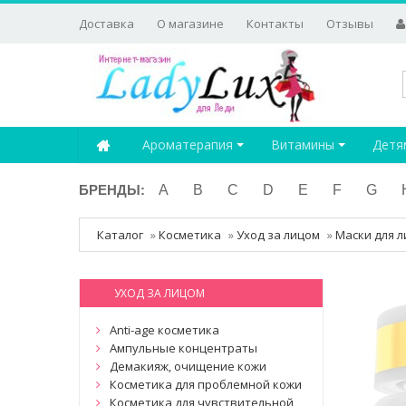
Доставка
О магазине
Контакты
Отзывы
Ароматерапия
Витамины
Детя
БРЕНДЫ:
A
B
C
D
E
F
G
Каталог
»
Косметика
»
Уход за лицом
»
Маски для л
УХОД ЗА ЛИЦОМ
Anti-age косметика
Ампульные концентраты
Демакияж, очищение кожи
Косметика для проблемной кожи
Косметика для чувствительной,