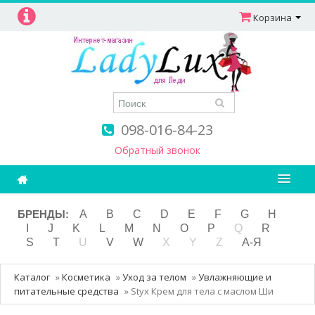
Корзина
098-016-84-23
Обратный звонок
Ароматерапия
БРЕНДЫ:
A
B
C
D
E
F
G
H
I
J
K
L
M
N
O
P
Q
R
Витамины
S
T
U
V
W
X
Y
Z
А-Я
Детям и мамам
Каталог
»
Косметика
»
Уход за телом
»
Увлажняющие и
Косметика
питательные средства
»
Styx Крем для тела с маслом Ши