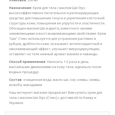
Упаковка:
200 мл
Назначение:
Крем для тела с маслом Ши Styx -
высокоэффективное питательное и регенерирующее
средство для повышения тонуса и укрепления клеточной
структуры кожи, повышения её упругости и эластичности.
Обогащен маслом Ши (каритэ), известного своими
заживляющими и восстанавливающими свойствами. Крем
"Ши" Стикс используется для устранения растяжек и
рубцов, дряблости кожи, оказывает антиоксидантный и
омолаживающий эффект, улучшает микроциркуляцию,
оставляет на теле нежный аромат ванили и лаванды.
Способ применения:
Наносить 1-2 раза в день
массажными движениями на кожу тела, идеально после
водных процедур.
Состав:
очищенная вода, масло ши, сои, оливы, оливы,
жожоба, макадамии
Наш интернет магазин предлагает Вам купить крем для
тела с маслом Ши Styx (Стикс) с доставкой по Киеву и
Украине.