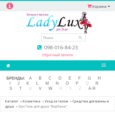
Корзина
098-016-84-23
Обратный звонок
Ароматерапия
БРЕНДЫ:
A
B
C
D
E
F
G
H
I
J
K
L
M
N
O
P
Q
R
Витамины
S
T
U
V
W
X
Y
Z
А-Я
Детям и мамам
Каталог
»
Косметика
»
Уход за телом
»
Средства для ванны и
Косметика
душа
»
Styx Гель для душа "Вербена"