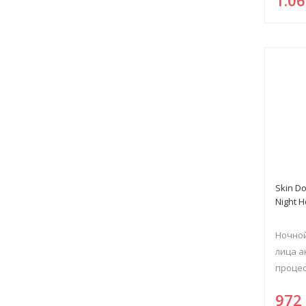
Skin Do
Night 
Ночной
лица а
процесс
97