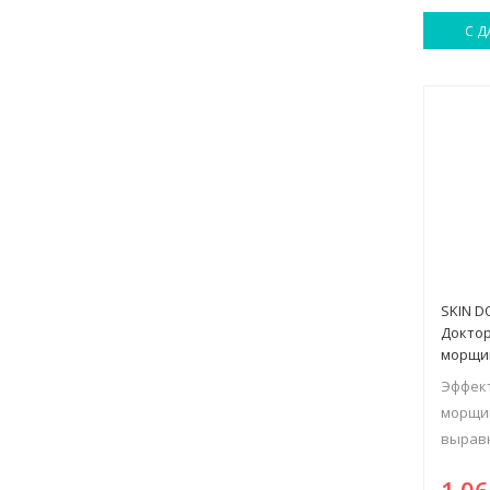
С Д
SKIN D
Доктор
морщи
Эффек
морщин
выравн
1.0