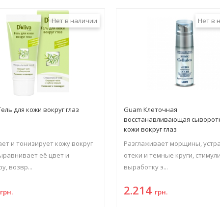
Нет в наличии
Нет в 
 Гель для кожи вокруг глаз
Guam Клеточная
восстанавливающая сыворотк
кожи вокруг глаз
ет и тонизирует кожу вокруг
Разглаживает морщины, устр
выравнивает её цвет и
отеки и темные круги, стимул
у, возвр...
выработку э...
2
2.214
грн.
грн.