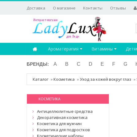
Доставка
О магазине
Контакты
Отзывы
Ароматерапия
Витамины
Детя
БРЕНДЫ:
A
B
C
D
E
F
G
Каталог
»
Косметика
»
Уход за кожей вокруг глаз
»
КОСМЕТИКА
Антицеллюлитные средства
Декоративная косметика
Косметика для мужчин
Косметика для подростков
Косметические наборы