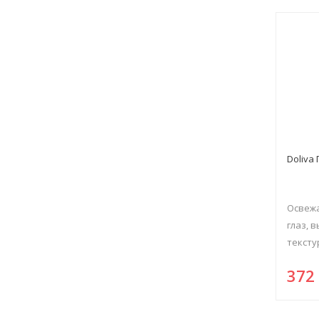
Doliva
Освежа
глаз, 
текстур
37