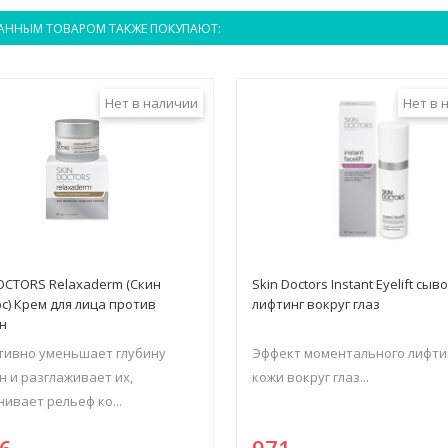
АННЫМ ТОВАРОМ ТАКЖЕ ПОКУПАЮТ:
Нет в наличии
Нет в 
OCTORS Relaxaderm (Скин
Skin Doctors Instant Eyelift сыв
с) Крем для лица против
лифтинг вокруг глаз
н
тивно уменьшает глубину
Эффект моментального лифти
 и разглаживает их,
кожи вокруг глаз...
ивает рельеф ко...
66
971