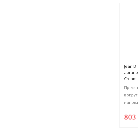
Jean D`
аргано
Cream
Препят
вокруг
напряж
80