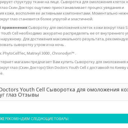
рирует структуру ткани на лице. Сыворотка для омоложения клеток 
 глаз Скин Докторс ощутимо приостанавливает процесс увядания и
ия кожи, восполняя ее активными компонентами. Моментально неж
округ глаз становится более упругой и эластичной.
б применения:
Сыворотку для омоложения клеток кожи вокруг глаз S
s Youth Cell необходимо аккуратно распределять ее от внутреннего у
к наружному. Для достижения максимального результата, рекомендуе
зовать сыворотку утром и на ночь .
:
PhytoCellTec, Matrixyl 3000 , Chronodyn™ .
тернет-магазин предлагает Вам купить Сыворотку для омоложения 
круг глаз (Скин Докторс) Skin Doctors Youth Cell с доставкой по Киеву 
е.
 Doctors Youth Cell Сыворотка для омоложения к
уг глаз Отзывы
ЖЕ РЕКОМЕНДУЕМ СЛЕДУЮЩИЕ ТОВАРЫ: