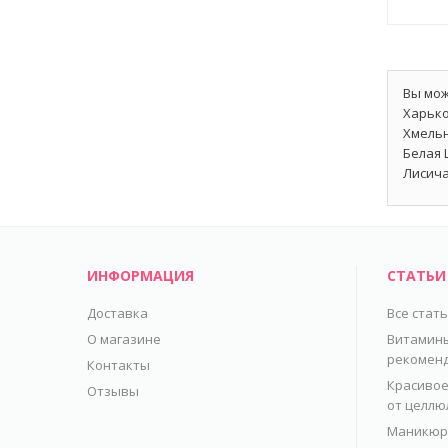
Вы мож
Харько
Хмельн
Белая 
Лисича
ИНФОРМАЦИЯ
СТАТЬИ
Доставка
Все стат
О магазине
Витамины
рекомен
Контакты
Красивое
Отзывы
от целлю
Маникюр 