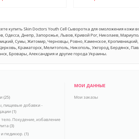
ете купить Skin Doctors Youth Cell Сыворотка для омоложения кожи во
в, Одесса, Днепр, Запорожье, Львов, Кривой Рог, Николаев, Мариупол
ицкий, Сумы, Житомир, Черновцы, Ровно, Каменское, Кропивницкий, 
Церковь, Краматорск, Мелитополь, Никополь, Ужгород, Бердянск, Па
нск, Бровары, Александрия и другие города Украины.
МОИ ДАННЫЕ
ьи
(25)
Мои заказы
, пищевые добавки -
дации
(1)
 тело. Похудение, избавление
лита
(3)
и педикюр.
(1)