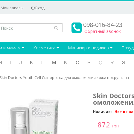
Мои заказы
Вход
098-016-84-23
Обратный звонок
м и мамам
Косметика
Маникюр и педикюр
Поху
H
I
J
K
L
M
N
O
P
Q
R
S
Skin Doctors Youth Cell Сыворотка для омоложения кожи вокруг глаз
Skin Doctor
омоложения
Наличие:
Нет в на
872
грн.