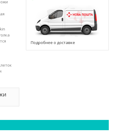
кожи
ная
kin
голка
тся
Подробнее о доставке
клеток
и
ожи