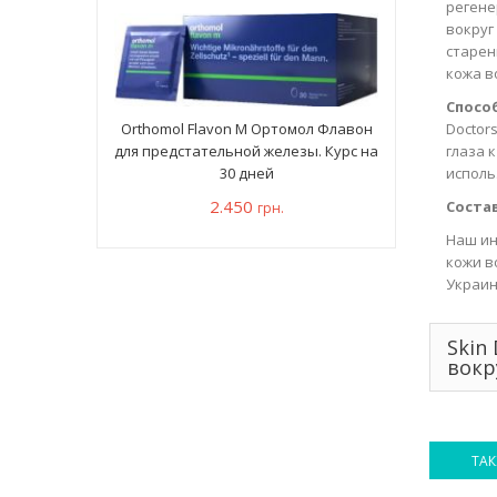
регене
вокруг
старен
кожа в
Спосо
Doctor
Orthomol Flavon M Ортомол Флавон
глаза 
для предстательной железы. Курс на
исполь
30 дней
2.450
Состав
грн.
Наш ин
кожи во
Украин
Skin
вокр
ТАК