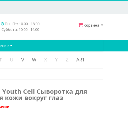
Пн - Пт: 10.00 - 18.00
Корзина
Суббота: 10.00 - 14.00
дение
T
U
V
W
X
Y
Z
А-Я
s Youth Cell Сыворотка для
 кожи вокруг глаз
личии