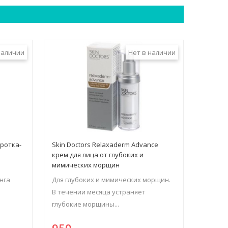
наличии
Нет в наличии
оротка-
Skin Doctors Relaxaderm Advance
крем для лица от глубоких и
мимических морщин
нга
Для глубоких и мимических морщин.
В течении месяца устраняет
глубокие морщины...
950