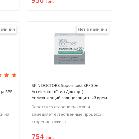
грн.
наличии
Нет в наличии
н
SKIN DOCTORS Supermoist SPF 30+
ца SPF
Accelerator (Скин Докторс)
Увлажняющий солнцезащитный крем
для кожи лица
,
Борется со старением кожи и
жи на
замедляет естественные процессы
старение кожи, а...
754
грн.