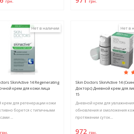
грн.
грн.
Нет в наличии
Нет в 
ctors SkinActive 14 Regenerating
Skin Doctors SkinActive 14 (Ски
Ночной крем для кожи лица
Докторс) Дневной крем для ли
15
 крем для регенерации кожи
Дневной крем для увлажнения
ктивно борется с типичными
обновления и омоложения ко
ами ...
протяжении суток...
2
972
грн.
грн.