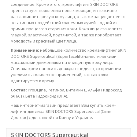
соединение. Кроме этого, крем-лифтинг SKIN DOCTORS
препятствует появлению новых морщин, интенсивно
разглаживает зрелую кожу лица, а так же защищает ее от
негативных воздействий солнечных лучей – одной из
причин процессов старения кожи. Кожа лица становится
гладкой, эластичной, подтянутой, а так же приобретает
молодость и красивый цвет лица.
Применение:
небольшое количество крема-лифтинг SKIN
DOCTORS Superceutical (Superfacelift) нанести легкими
массажными движениями на очищенную кожу лица.
Сначала крем наносить дважды в неделю, со временем
увеличить количество применений, так как кожа
адаптируется к крему.
Состав:
ProDEJine, Ретинол, Витамин Е, Альфа Гидроксид
(AHA's), Бета Гидроксид (BHA).
Наш интернет-магазин предлагает Вам купить крем-
лифтинг для лица SKIN DOCTORS Superceutical (Скин
Докторс) с доставкой по Киеву и Украине.
SKIN DOCTORS Superceutical