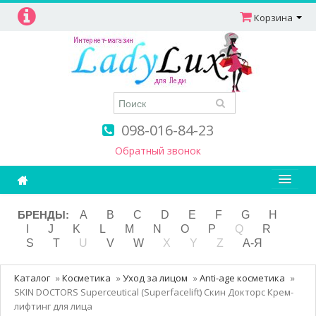
Корзина
098-016-84-23
Обратный звонок
Ароматерапия
БРЕНДЫ:
A
B
C
D
E
F
G
H
I
J
K
L
M
N
O
P
Q
R
Витамины
S
T
U
V
W
X
Y
Z
А-Я
Детям и мамам
Каталог
»
Косметика
»
Уход за лицом
»
Anti-age косметика
»
Косметика
SKIN DOCTORS Superceutical (Superfacelift) Скин Докторс Крем-
лифтинг для лица