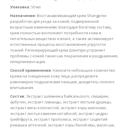
Упаковка:
50 мл
Назначение:
Восстанавливающий крем Shangpree
разработан для ухода за кожей, подверженной
возрастным изменениям. Благодаря богатому составу,
крем полностью восполняет потребности кожи в
питательных веществах и влаге, а также активизирует
естественные процессы восстановления упругости
тканей. Регенерирующий крем Шангпри устраняет
проблемы с кожей такие как покраснения и раздражения,
гиперпигментация.
Способ применения:
Нанесите небольшое количество
крема на очищенную кожу лица, распределите
равномерно подушечками пальцев, дождитесь полного
впитывания.
Состав:
Экстракт шлемника байкальского, глицерин,
арбутин, экстракт лаванды, экстракт листьев душицы,
экстракт мяты колосистой, экстракт коры магнолии,
экстракт листья камелии китайской, экстракт цедры
грейпфрута, экстракт прополиса, экстракт соцветий
ромашки аптечной, экстракт коры белой ивы, масло ши,