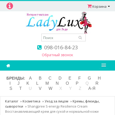
Корзина
098-016-84-23
Обратный звонок
Ароматерапия
БРЕНДЫ:
A
B
C
D
E
F
G
H
I
J
K
L
M
N
O
P
Q
R
Витамины
S
T
U
V
W
X
Y
Z
А-Я
Детям и мамам
Каталог
»
Косметика
»
Уход за лицом
»
Кремы, флюиды,
Косметика
сыворотки
»
Shangpree S-energy Resilience Cream
Восстанавливающий крем для сухой и нормальной кожи