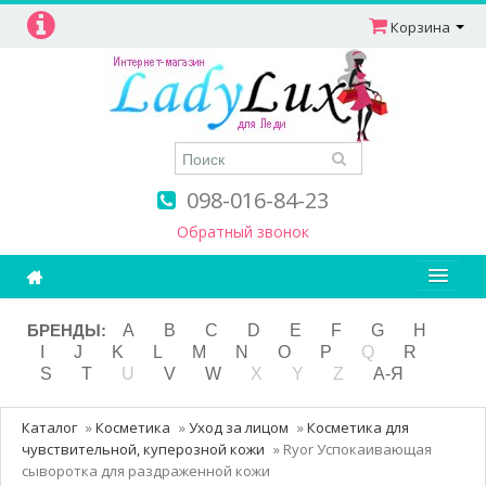
Корзина
098-016-84-23
Обратный звонок
Ароматерапия
БРЕНДЫ:
A
B
C
D
E
F
G
H
I
J
K
L
M
N
O
P
Q
R
Витамины
S
T
U
V
W
X
Y
Z
А-Я
Детям и мамам
Каталог
»
Косметика
»
Уход за лицом
»
Косметика для
Косметика
чувствительной, куперозной кожи
»
Ryor Успокаивающая
сыворотка для раздраженной кожи