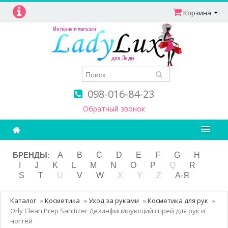
Корзина
098-016-84-23
Обратный звонок
Ароматерапия
БРЕНДЫ:
A
B
C
D
E
F
G
H
I
J
K
L
M
N
O
P
Q
R
Витамины
S
T
U
V
W
X
Y
Z
А-Я
Детям и мамам
Каталог
»
Косметика
»
Уход за руками
»
Косметика для рук
»
Косметика
Orly Clean Prep Sanitizer Дезинфицирующий спрей для рук и
ногтей