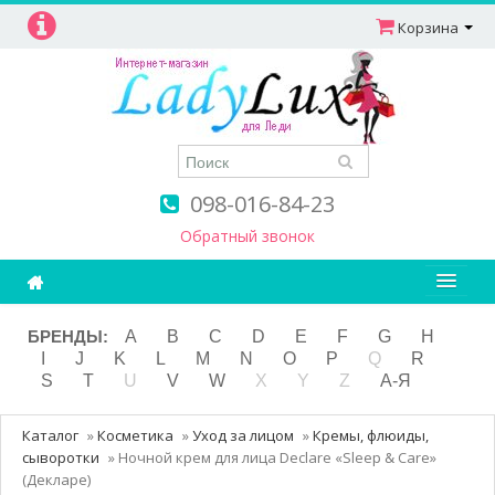
Корзина
098-016-84-23
Обратный звонок
Ароматерапия
БРЕНДЫ:
A
B
C
D
E
F
G
H
I
J
K
L
M
N
O
P
Q
R
Витамины
S
T
U
V
W
X
Y
Z
А-Я
Детям и мамам
Каталог
»
Косметика
»
Уход за лицом
»
Кремы, флюиды,
Косметика
сыворотки
»
Ночной крем для лица Declare «Sleep & Care»
(Декларе)