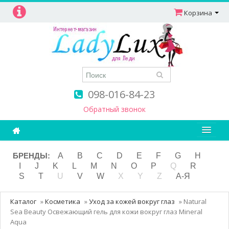
Корзина
098-016-84-23
Обратный звонок
Ароматерапия
БРЕНДЫ:
A
B
C
D
E
F
G
H
I
J
K
L
M
N
O
P
Q
R
Витамины
S
T
U
V
W
X
Y
Z
А-Я
Детям и мамам
Каталог
»
Косметика
»
Уход за кожей вокруг глаз
»
Natural
Косметика
Sea Beauty Освежающий гель для кожи вокруг глаз Mineral
Aqua