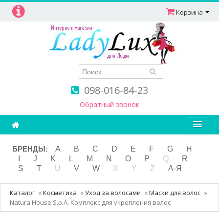
Корзина
098-016-84-23
Обратный звонок
Ароматерапия
БРЕНДЫ:
A
B
C
D
E
F
G
H
I
J
K
L
M
N
O
P
Q
R
Витамины
S
T
U
V
W
X
Y
Z
А-Я
Детям и мамам
Каталог
»
Косметика
»
Уход за волосами
»
Маски для волос
»
Косметика
Natura House S.p.A. Комплекс для укрепления волос