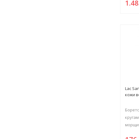
1.4
Lac Sa
кожи в
Боретс
кругам
морщин