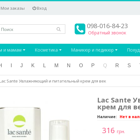
Мои заказы
Вход
098-016-84-23
Обратный звонок
м и мамам
Косметика
Маникюр и педикюр
Поху
H
I
J
K
L
M
N
O
P
Q
R
S
Lac Sante Увлажняющий и питательный крем для век
Lac Sante
крем для в
Наличие:
Нет в на
316
грн.