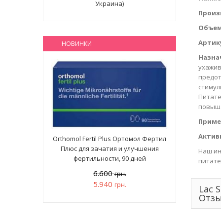
Украина)
Произ
Объем
Артик
НОВИНКИ
Назна
ухажив
предот
стимул
Питате
повыша
Приме
Актив
Orthomol Fertil Plus Ортомол Фертил
Плюс для зачатия и улучшения
Наш ин
фертильности, 90 дней
питате
6.600
грн.
5.940
грн.
Lac 
Отз