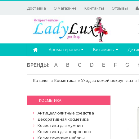
Доставка
О магазине
Контакты
Отзывы
Ароматерапия
Витамины
Детя
БРЕНДЫ:
A
B
C
D
E
F
G
Каталог
»
Косметика
»
Уход за кожей вокруг глаз
»
КОСМЕТИКА
Антицеллюлитные средства
Декоративная косметика
Косметика для мужчин
Косметика для подростков
Косметические наборы