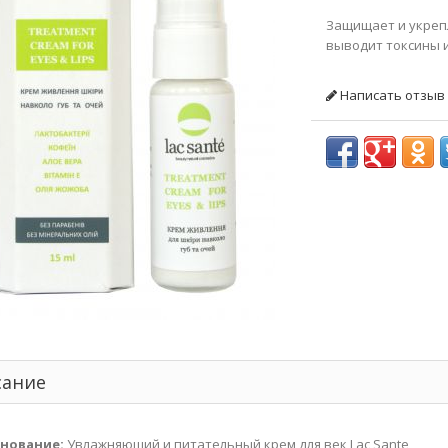
Защищает и укреп
выводит токсины и
Написать отзыв
сание
нование:
Увлажняющий и питательный крем для век Lac Sante