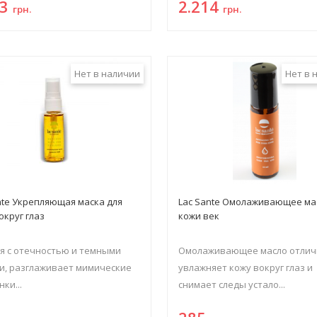
83
2.214
грн.
грн.
Нет в наличии
Нет в 
nte Укрепляющая маска для
Lac Sante Омолаживающее ма
округ глаз
кожи век
я с отечностью и темными
Омолаживающее масло отлич
и, разглаживает мимические
увлажняет кожу вокруг глаз и
ки...
снимает следы устало...