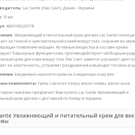
водитель:
Lac Sante (Лак Сант), Дания - Украина
:
15 мл
ул:
4820105220718
чение:
Увлажняющий и питательный крем для век Lac Sante полноц
ает за тонкой и чувствительной кожей вокруг глаз, сохраняя ее свеж
вращая появление морщин. Активные вещества в составе крема
ируют барьерные функции кожи, противодействуют свободным рад
льный крем для кожи вокруг глаз Лак Сант заметно улучшает цвет к
ет ее эластичность, устраняет раздражения и выводит токсины и ш
нение
: Ежедневно наносите крем на очищенную кожу век.
ные компоненты:
Грязь Сакского озера, масло оливы, масло льна.
тернет-магазин предлагает Вам купить Lac Sante Увлажняющий и
льный крем для век с доставкой по Киеву и Украине.
Sante Увлажняющий и питательный крем для век
ывы