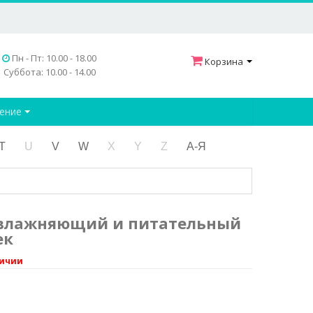
Пн - Пт: 10.00 - 18.00
Корзина
Суббота: 10.00 - 14.00
дение
T
U
V
W
X
Y
Z
А-Я
 Увлажняющий и питательный
ек
личии