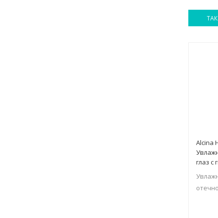
ТАК
Alcina 
Увлажн
глаз с
Увлажн
отечнос