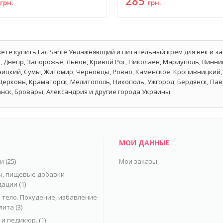
6
285
грн.
грн.
ете купить Lac Sante Увлажняющий и питательный крем для век и за
, Днепр, Запорожье, Львов, Кривой Рог, Николаев, Мариуполь, Винниц
ицкий, Сумы, Житомир, Черновцы, Ровно, Каменское, Кропивницкий, 
Церковь, Краматорск, Мелитополь, Никополь, Ужгород, Бердянск, Па
нск, Бровары, Александрия и другие города Украины.
МОИ ДАННЫЕ
ьи
(25)
Мои заказы
, пищевые добавки -
дации
(1)
 тело. Похудение, избавление
лита
(3)
и педикюр.
(1)