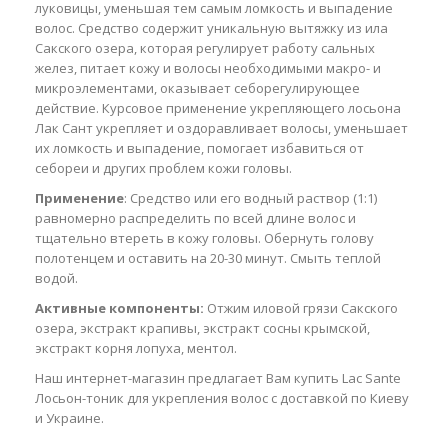
луковицы, уменьшая тем самым ломкость и выпадение
волос. Средство содержит уникальную вытяжку из ила
Сакского озера, которая регулирует работу сальных
желез, питает кожу и волосы необходимыми макро- и
микроэлементами, оказывает себорегулирующее
действие. Курсовое применение укрепляющего лосьона
Лак Сант укрепляет и оздоравливает волосы, уменьшает
их ломкость и выпадение, помогает избавиться от
себореи и других проблем кожи головы.
Применение
: Средство или его водный раствор (1:1)
равномерно распределить по всей длине волос и
тщательно втереть в кожу головы. Обернуть голову
полотенцем и оставить на 20-30 минут. Смыть теплой
водой.
Активные компоненты:
Отжим иловой грязи Сакского
озера, экстракт крапивы, экстракт сосны крымской,
экстракт корня лопуха, ментол.
Наш интернет-магазин предлагает Вам купить Lac Sante
Лосьон-тоник для укрепления волос с доставкой по Киеву
и Украине.