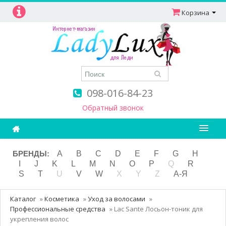
Корзина
098-016-84-23
Обратный звонок
Ароматерапия
БРЕНДЫ:
A
B
C
D
E
F
G
H
I
J
K
L
M
N
O
P
Q
R
Витамины
S
T
U
V
W
X
Y
Z
А-Я
Детям и мамам
Каталог
»
Косметика
»
Уход за волосами
»
Косметика
Профессиональные средства
»
Lac Sante Лосьон-тоник для
укрепления волос