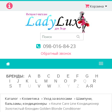
Корзина
098-016-84-23
Обратный звонок
Ароматерапия
БРЕНДЫ:
A
B
C
D
E
F
G
H
I
J
K
L
M
N
O
P
Q
R
Витамины
S
T
U
V
W
X
Y
Z
А-Я
Детям и мамам
Каталог
»
Косметика
»
Уход за волосами
»
Шампуни,
Косметика
бальзамы, кондиционеры
»
Keune Care Line Кондиционер
Золотистый блондин Golden Blonde Conditioner