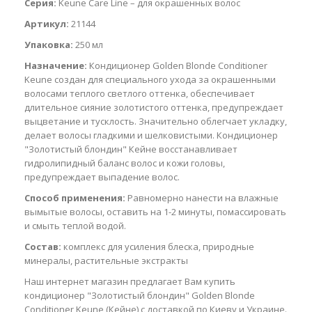
Серия:
Keune Care Line – для окрашенных волос
Артикул:
21144
Упаковка:
250 мл
Назначение:
Кондиционер Golden Blonde Conditioner
Keune создан для специального ухода за окрашенными
волосами теплого светлого оттенка, обеспечивает
длительное сияние золотистого оттенка, предупреждает
выцветание и тусклость. Значительно облегчает укладку,
делает волосы гладкими и шелковистыми. Кондиционер
"Золотистый блондин" Кейне восстанавливает
гидролипидный баланс волос и кожи головы,
предупреждает выпадение волос.
Способ применения:
Равномерно нанести на влажные
вымытые волосы, оставить на 1-2 минуты, помассировать
и смыть теплой водой.
Состав:
комплекс для усиления блеска, природные
минералы, растительные экстракты
Наш интернет магазин предлагает Вам купить
кондиционер "Золотистый блондин" Golden Blonde
Conditioner Keune (Кейне) с доставкой по Киеву и Украине.